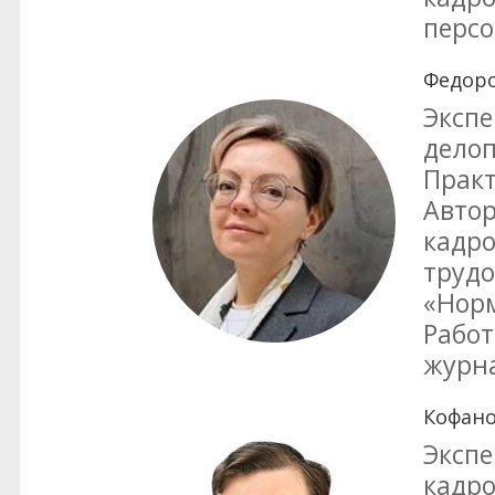
перс
Федоро
Экспе
делоп
Практ
Автор
кадро
трудо
«Норм
Работ
журна
Кофан
Экспе
кадро