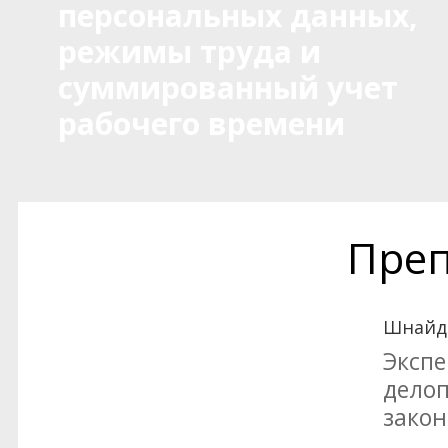
персональных данных,
режимы труда и
суммированный учет
рабочего времени
Преп
Шнайде
Экспе
делоп
закон