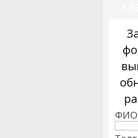
за
З
фо
вы
об
ра
ФИО: