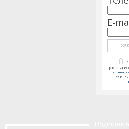
Теле
E-mai
Зак
Н
расписание»
персональ
ознаком
Подпишитес