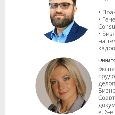
• Пр
• Ген
Consu
• Биз
на те
кадро
Финато
Экспе
трудо
делоп
Бизне
Соавт
докум
е, 6-