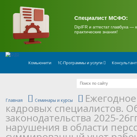
.
Специалист МСФО:
DipIFR и аттестат главбуха — к
практические знания!
Комьюнити
1С-Программы и услуги
Консультан
Ежегодное
Главная
Семинары и курсы
кадровых специалистов. О
законодательства 2025-26г
нарушения в области перс
суммированный учет рабо