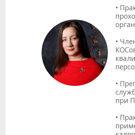
• Пра
прох
орган
• Чле
КОСов
квал
перс
• Пре
служб
при П
• Пра
приме
кадро