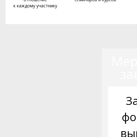
к каждому участнику
Мер
за
З
фо
вы