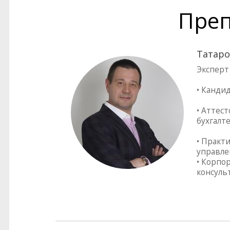
Преп
Татаро
Эксперт
• Канди
• Аттес
бухгалт
• Практ
управле
• Корпо
консуль