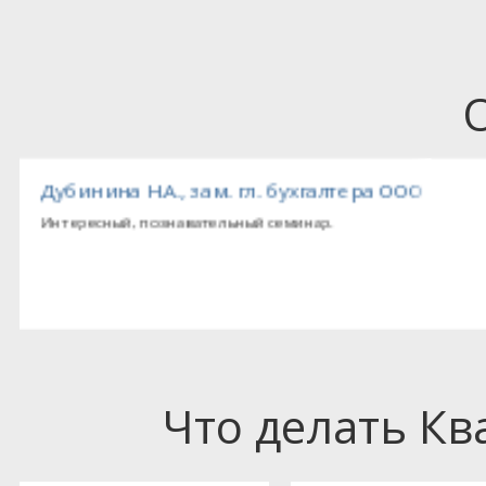
ойСтоун»
Цыбулько Е.В., гл. бухгалтер ООО «Строите
Информационный материал подается доступно, интересно
Что делать К