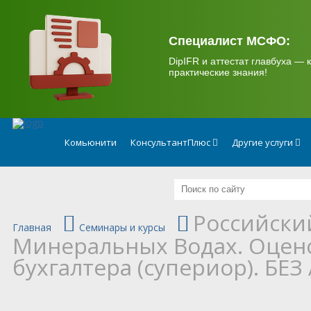
.
Специалист МСФО:
DipIFR и аттестат главбуха — к
практические знания!
Комьюнити
КонсультантПлюс
Другие услуги
Российски
Главная
Семинары и курсы
Минеральных Водах. Оцено
бухгалтера (супериор). БЕЗ