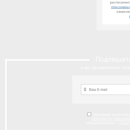
расписание»
персональ
ознаком
Подпишитес
А мы своевременно опов
Нажимая на кнопку
обработку персон
ознакомились с
Поли