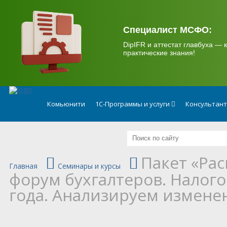
.
Специалист МСФО:
DipIFR и аттестат главбуха — к
практические знания!
Комьюнити
1С-Программы и услуги
Консультан
Пакет «Ра
Главная
Семинары и курсы
форум бухгалтеров. Налогов
года. Анализируем измене