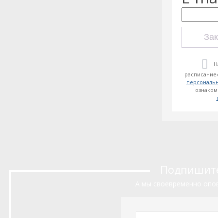
Зак
Н
расписание»
персональ
ознаком
Подпишитес
А мы своевременно опов