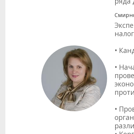
ряда 
Смирно
Экспе
нало
• Кан
• Нач
прове
эконо
прот
• Про
орга
разли