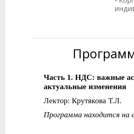
• Кор
инди
Програм