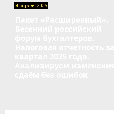
4 апреля 2025
Пакет «Расширенный».
Весенний российский
форум бухгалтеров.
Налоговая отчетность за
квартал 2025 года.
Анализируем изменения
сдаём без ошибок