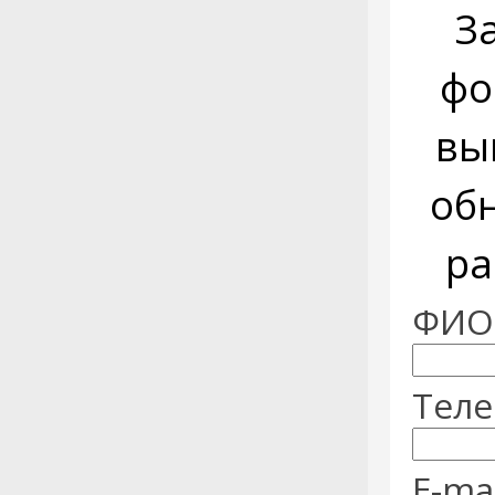
З
фо
вы
об
ра
ФИО:
Теле
E-mai