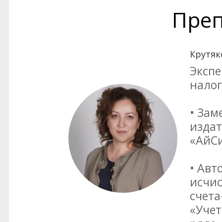
Преп
Крутяк
Экспе
нало
• Зам
издат
«АйСи
• Авт
исчис
счета
«Учет