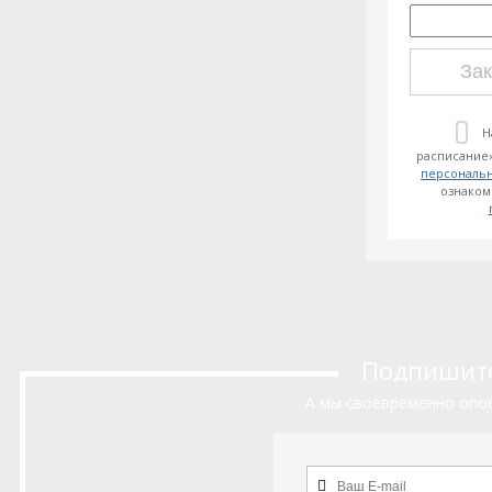
Зак
Н
расписание»
персональ
ознаком
Подпишитес
А мы своевременно опов