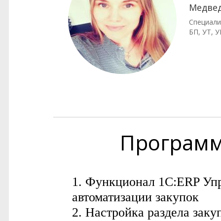
Медвед
Специали
БП, УТ, У
Програм