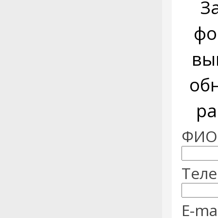
З
фо
вы
об
ра
ФИО:
Теле
E-mai