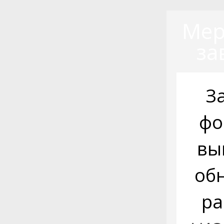
Мер
за
З
фо
вы
об
ра