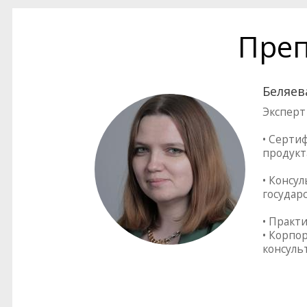
Преп
Беляев
Эксперт
• Серти
продукт
• Консу
государ
• Практ
• Корпо
консуль