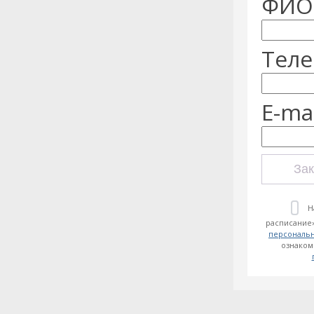
ФИО:
Теле
E-mai
Зак
Н
расписание»
персональ
ознаком