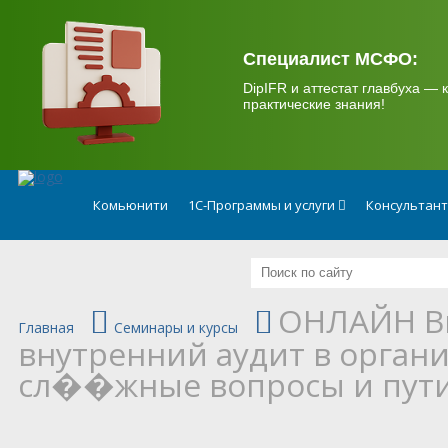
.
Специалист МСФО:
DipIFR и аттестат главбуха — к
практические знания!
Комьюнити
1С-Программы и услуги
Консультан
ОНЛАЙН Вн
Главная
Семинары и курсы
внутренний аудит в орган
сл��жные вопросы и пут