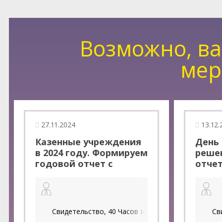
Возможно, ва
мер
27.11.2024
13.12.
Казенные учреждения
День 
в 2024 году. Формируем
реше
годовой отчет с
отчет
учетом требований
бюдж
ФСБУ и изменившихся
авто
инструкций
учре
Форм
Свидетельство, 40 Часов ИПБ России за семинар
Св
с уче