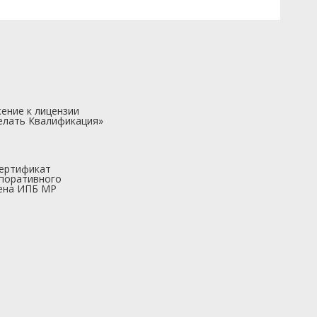
ение к лицензии
елать Квалификация»
ертификат
поративного
ена ИПБ МР