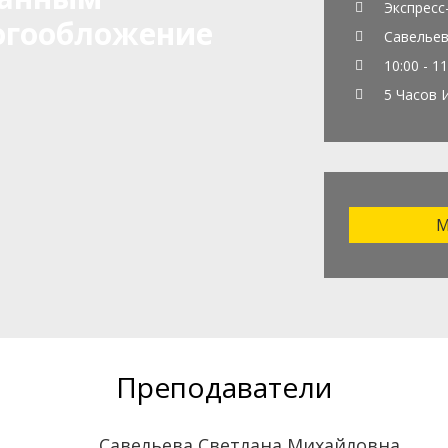
Экспресс
огообложение
Савельев
10:00 - 11
5 Часов 
М
Преподаватели
Савельева Светлана Михайловна