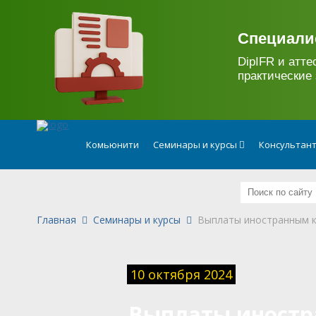
.
Специали
DipIFR и атте
практические 
Комьюнити
Семинары и курсы
Консультан
Главная
Семинары и курсы
Выплаты иностранным к
10 октября 2024
Выплаты иност