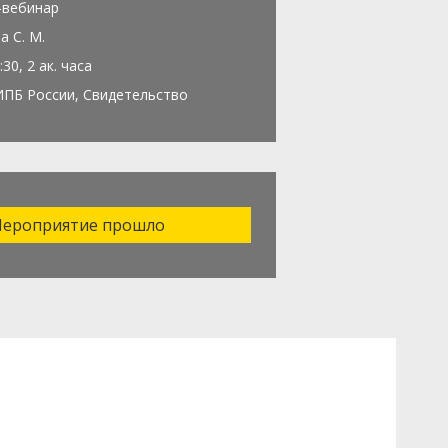
-вебинар
а С. М.
:30, 2 ак. часа
ИПБ России, Свидетельство
ероприятие прошло