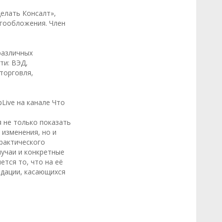
елать Консалт»,
огообложения. Член
различных
ти: ВЭД,
 торговля,
Live на канале Что
 не только показать
 изменения, но и
рактического
лучаи и конкретные
тся то, что на её
ндации, касающихся