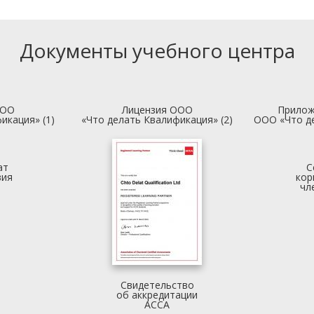
Документы учебного центра
ООО
Лицензия ООО
Прилож
икация» (1)
«Что делать Квалификация» (2)
ООО «Что д
ат
С
вия
кор
чл
Свидетельство
об аккредитации
АССА