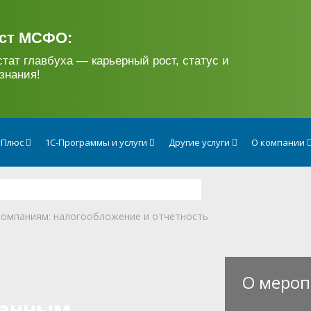
ст МСФО:
стат главбуха — карьерный рост, статус и
знания!
тПлюс
1С-Программы и услуги
Другие услуги
О компании
омпаниям: налогообложение и отчетность
О мероп
ранным