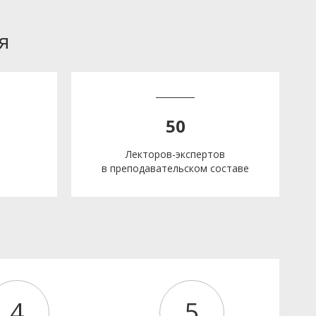
я
50
Лекторов-экспертов
в преподавательском составе
е
4
5