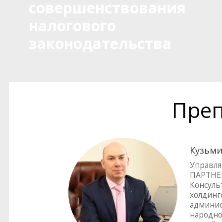
совершенствования
налогового
законодательства
Преп
Кузьми
Управля
ПАРТНЕ
Консуль
холдинг
админис
народно