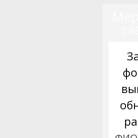
Мер
за
З
фо
вы
об
ра
ФИО: