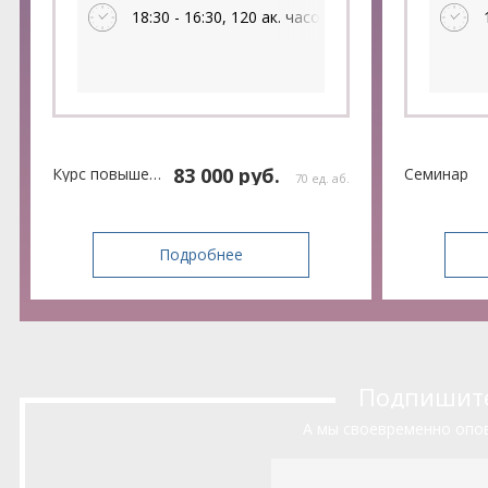
Подготовка к сдаче
прак
18:30 - 16:30, 120 ак. часов
экзамена на аттестат
ИПБР
«Профессиональный
Финансовый директор»
83 000 руб.
Курс повышения квалификации
Семинар
70 ед. аб.
Подробнее
Подпишитес
А мы своевременно опов