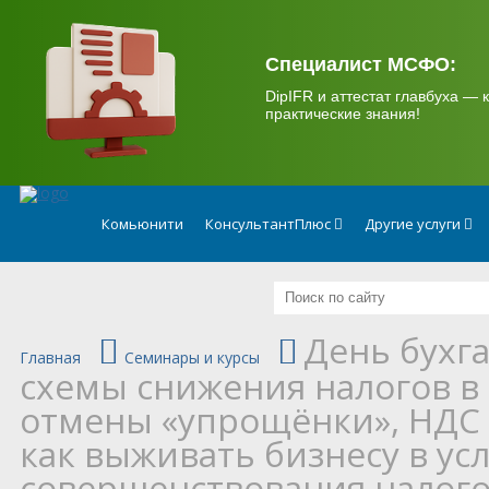
.
Специалист МСФО:
DipIFR и аттестат главбуха — к
практические знания!
Комьюнити
КонсультантПлюс
Другие услуги
День бухг
Главная
Семинары и курсы
схемы снижения налогов в 
отмены «упрощёнки», НДС
как выживать бизнесу в ус
совершенствования налого