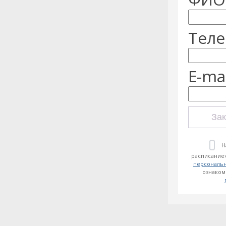
Теле
E-mai
Зак
Н
расписание»
персональ
ознаком