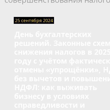
25 сентября 2024
День бухгалтерских
решений. Законные схе
снижения налогов в 202
году с учётом фактичес
отмены «упрощёнки», Н
без вычетов и повышен
НДФЛ: как выживать
бизнесу в условиях
справедливости и