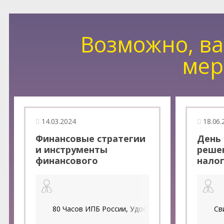
Возможно, ва
мер
14.03.2024
18.06.
Финансовые стратегии
День 
и инструменты
реше
финансового
налог
директора.
2024 
Инвестиционные
Разби
решения,
закон
бюджетирование и
налог
80 Часов ИПБ России, Удостоверение о повышен
Св
консолидация.
анал