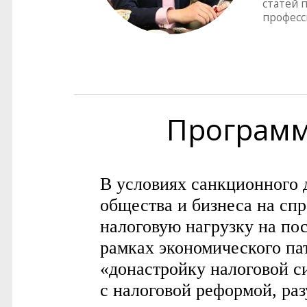
статей 
професс
Програм