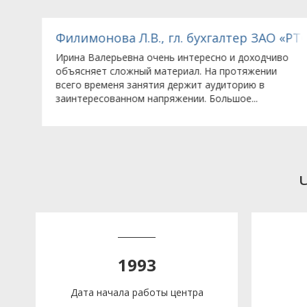
венностью в г.Москве
ООО «Зульцер Пампс Рус (Sulzer Pumps Rus, LLC)»
Филимонова Л.В., гл. бухгалтер ЗАО «РТС
Ирина Валерьевна очень интересно и доходчиво
объясняет сложный материал. На протяжении
всего временя занятия держит аудиторию в
заинтересованном напряжении. Большое...
1993
Дата начала работы центра