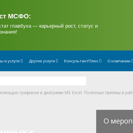
ст МСФО:
стат главбуха — карьерный рост, статус и
знания!
ы и услуги
Другие услуги
КонсультантПлюс
О компании
 помощью графиков и диаграмм MS Excel. Полезные приемы в ра
О мероп
анных с