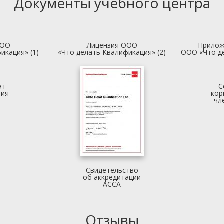
Документы учебного центра
ООО
Лицензия ООО
Прилож
икация» (1)
«Что делать Квалификация» (2)
ООО «Что д
ат
С
вия
кор
чл
Свидетельство
об аккредитации
АССА
Отзывы