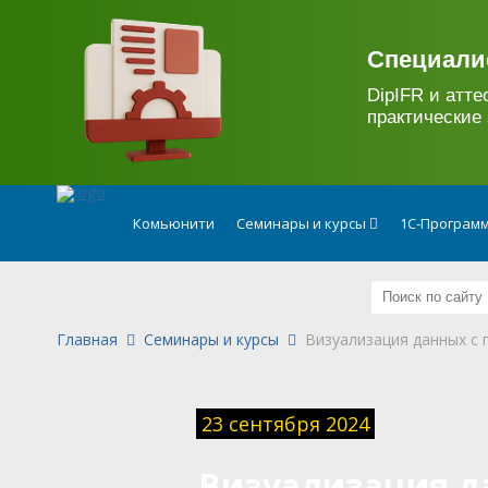
.
Специали
DipIFR и атте
практические 
Комьюнити
Семинары и курсы
1С-Программ
Главная
Семинары и курсы
Визуализация данных с
23 сентября 2024
Визуализация д