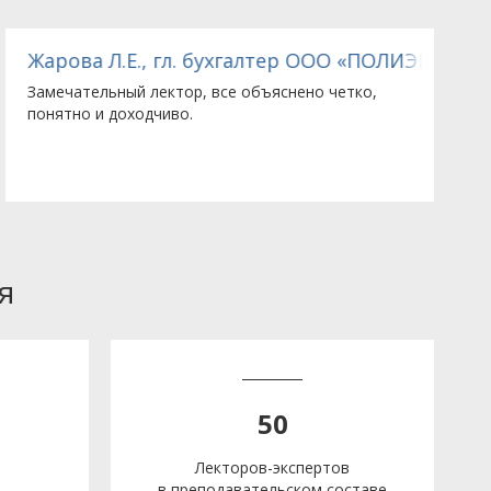
Жарова Л.Е., гл. бухгалтер ООО «ПОЛИЭЙР»
Г
Замечательный лектор, все объяснено четко,
П
понятно и доходчиво.
л
о
р
я
50
Лекторов-экспертов
в преподавательском составе