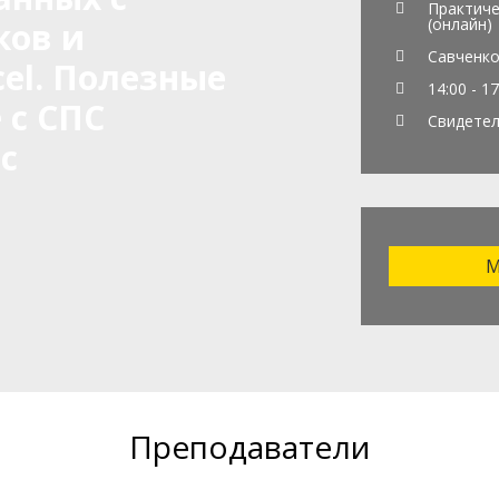
Практиче
(онлайн)
ов и
Савченко
el. Полезные
14:00 - 17
 с СПС
Свидете
с
М
Преподаватели