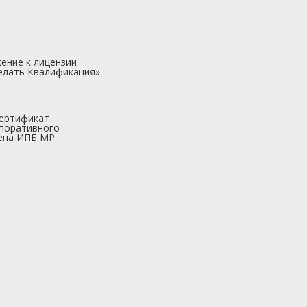
ение к лицензии
елать Квалификация»
ертификат
поративного
ена ИПБ МР