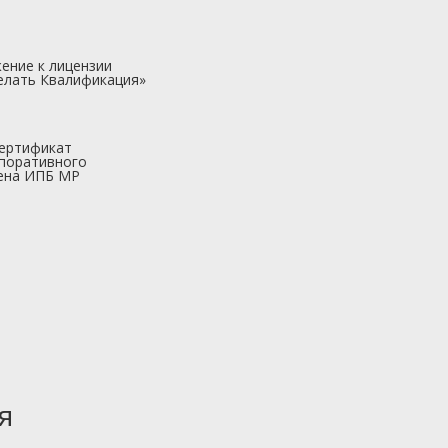
ение к лицензии
елать Квалификация»
ертификат
поративного
ена ИПБ МР
я