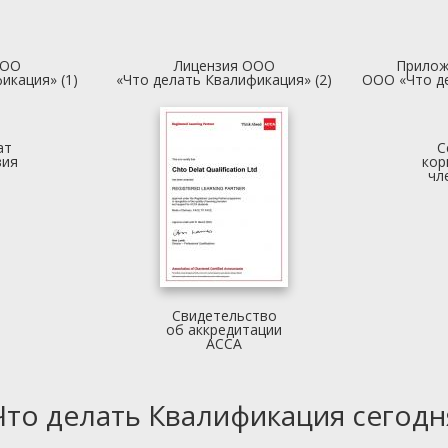
ООО
Лицензия ООО
Прилож
икация» (1)
«Что делать Квалификация» (2)
ООО «Что д
ат
С
вия
кор
чл
Свидетельство
об аккредитации
АССА
Что делать Квалификация сегодн