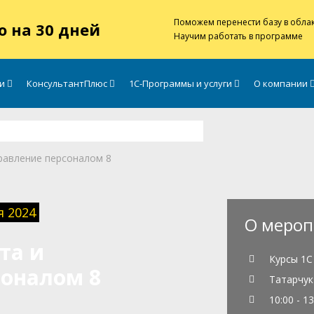
Поможем перенести базу в обла
о на 30 дней
Научим работать в программе
ги
КонсультантПлюс
1С-Программы и услуги
О компании
равление персоналом 8
я 2024
О мероп
та и
Курсы 1С
соналом 8
Татарчук 
10:00 - 1