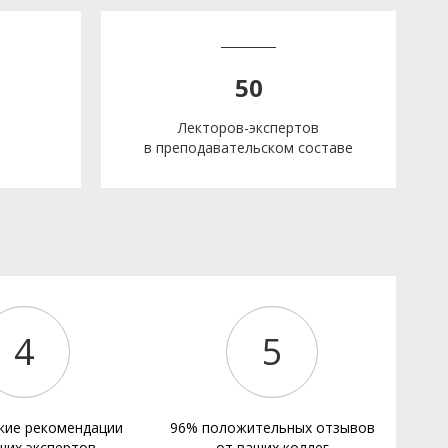
50
Лекторов-экспертов
в преподавательском составе
е
4
5
кие рекомендации
96% положительных отзывов
ших экспертов
от ваших коллег