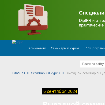
.
Специали
DipIFR и атте
практические 
Комьюнити
Семинары и курсы
1С-Программ
Главная
Семинары и курсы
Выездной семинар в Ту
6 сентября 2024
Выездной семин