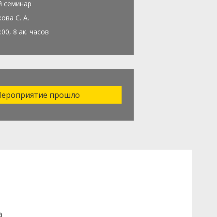
й семинар
ова С. А.
:00, 8 ак. часов
ероприятие прошло
а