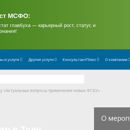
ст МСФО:
стат главбуха — карьерный рост, статус и
знания!
ы и услуги
Другие услуги
КонсультантПлюс
О компании
лу «Актуальные вопросы применения новых ФСБУ»
О мероп
ар в Тулу