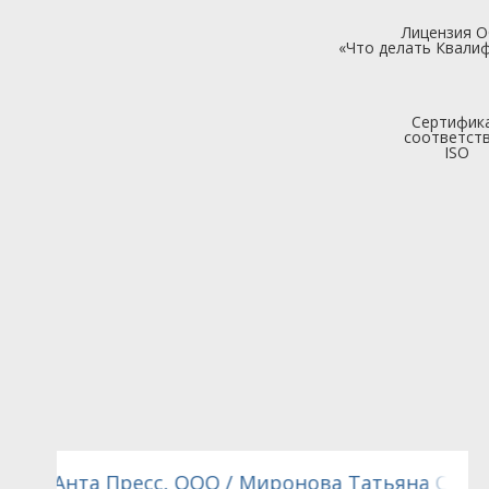
Лицензия 
«Что делать Квалиф
Сертифик
соответст
ISO
 Степановна
Стиволи, ООО / Светлана Владимировна