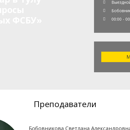
Выездно
просы
Бобовник
ых ФСБУ»
00:00 - 00
М
Преподаватели
Бобовникова Светлана Александровн