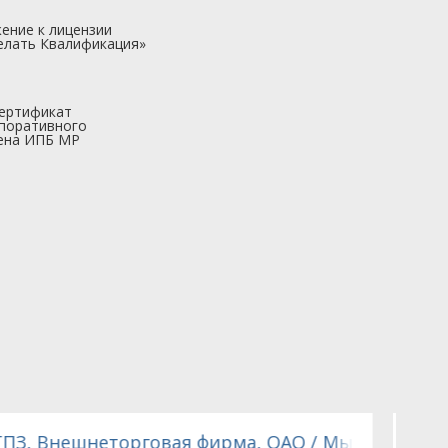
ение к лицензии
елать Квалификация»
ертификат
поративного
ена ИПБ МР
 Ольга Александровна
Саморегулируемая организация оценщиков Эк
С