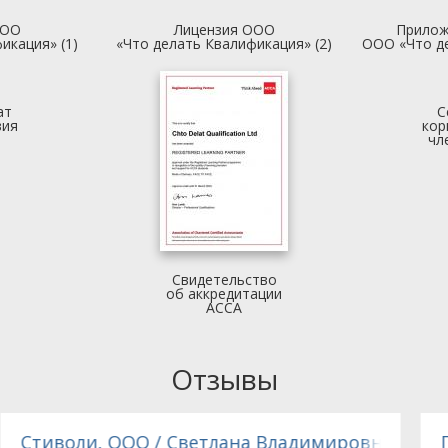
ООО
Лицензия ООО
Прилож
икация» (1)
«Что делать Квалификация» (2)
ООО «Что д
ат
С
вия
кор
чл
Свидетельство
об аккредитации
АССА
Отзывы
ГПЗ, Внешнеторговая фирма, ОАО / Мысова