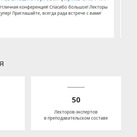
Очень понравилось, как лектор преподнес
П
информационный материал.
в
д
я
50
Лекторов-экспертов
в преподавательском составе