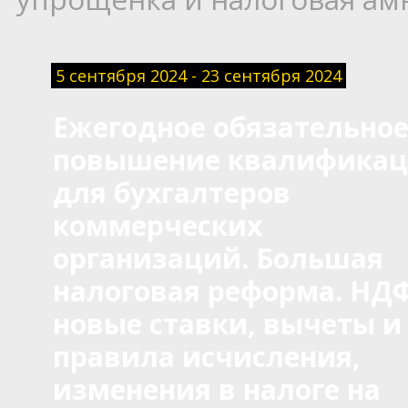
5 сентября 2024 - 23 сентября 2024
Ежегодное обязательно
повышение квалифика
для бухгалтеров
коммерческих
организаций. Большая
налоговая реформа. НД
новые ставки, вычеты и
правила исчисления,
изменения в налоге на