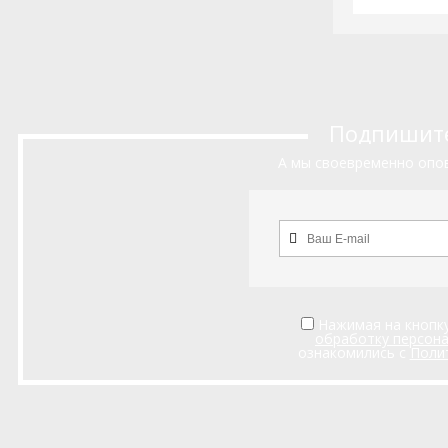
Подпишитес
А мы своевременно опов
Нажимая на кнопку
обработку персон
ознакомились с
Поли