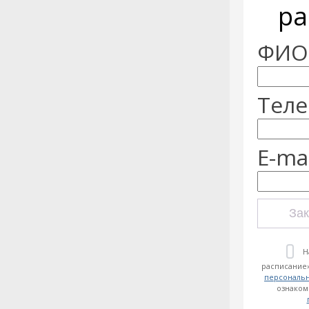
ра
ФИО:
Теле
E-mai
Зак
Н
расписание»
персональ
ознаком