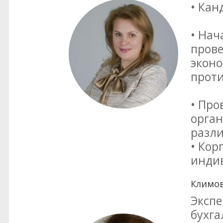
• Кан
• Нач
прове
эконо
прот
• Про
орга
разли
• Кор
инди
Климов
Экспе
бухга