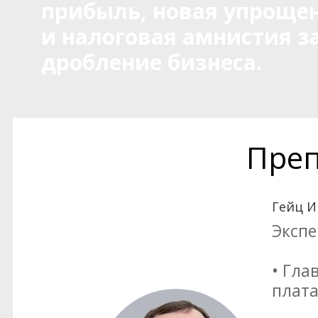
прибыль, новая упроще
и налоговая амнистия з
дробление бизнеса.
Преп
Гейц И
Экспе
• Гла
плата