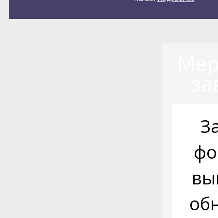
Мер
за
З
фо
вы
об