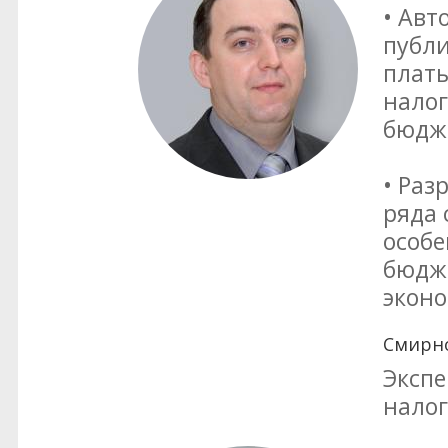
• Авт
публи
платы
налог
бюдж
• Раз
ряда 
особе
бюдже
эконо
Смирно
Экспе
нало