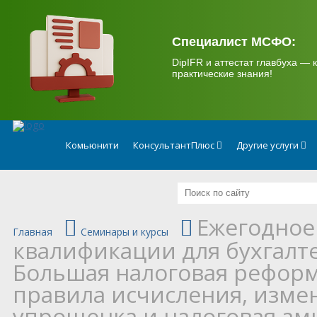
.
Специалист МСФО:
DipIFR и аттестат главбуха — к
практические знания!
Комьюнити
КонсультантПлюс
Другие услуги
Ежегодное
Главная
Семинары и курсы
квалификации для бухгалт
Большая налоговая реформ
правила исчисления, измен
упрощенка и налоговая амн