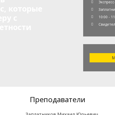
Экспресс
с, которые
Заплатни
еру с
10:00 - 11
етности
Свидете
М
Преподаватели
Заплатников Михаил Юрьевич