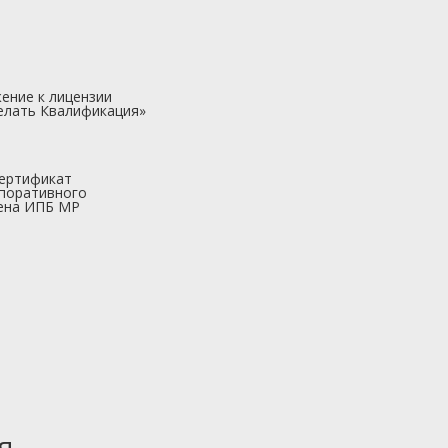
ение к лицензии
елать Квалификация»
ертификат
поративного
ена ИПБ МР
я