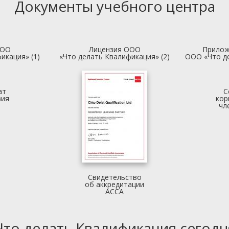
Документы учебного центра
ООО
Лицензия ООО
Прилож
икация» (1)
«Что делать Квалификация» (2)
ООО «Что д
ат
С
вия
кор
чл
Свидетельство
об аккредитации
АССА
Что делать Квалификация сегодн