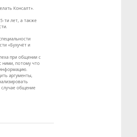
елать Консалт».
5-ти лет, а также
ти.
 специальности
сти «Бухучёт и
пеха при общении с
с ними, потому что
 информацию.
ить аргументы,
нализировать
 случае общение