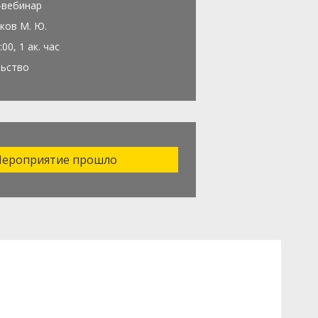
-вебинар
ков М. Ю.
:00, 1 ак. час
льство
ероприятие прошло