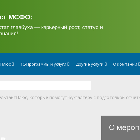
ст МСФО:
стат главбуха — карьерный рост, статус и
знания!
тПлюс
1С-Программы и услуги
Другие услуги
О компании
ультантПлюс, которые помогут бухгалтеру с подготовкой отчет
О мероп
ов