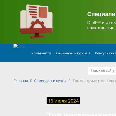
.
Специали
DipIFR и атте
практические 
Комьюнити
Семинары и курсы
Консультан
Главная
Семинары и курсы
Топ инструментов Конс
16 июля 2024
Топ инструмент