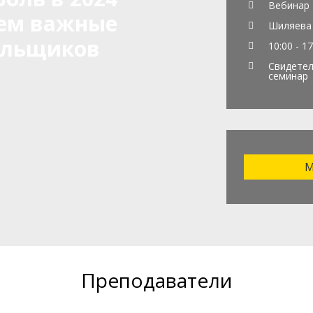
Вебинар
уем важные
Шиляева 
ельщиков
10:00 - 17
Свидетел
семинар
М
Преподаватели