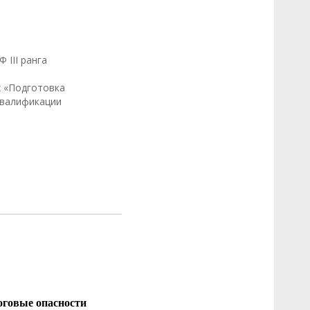
 III ранга
х «Подготовка
квалификации