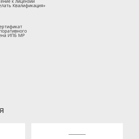
ение к лицензии
елать Квалификация»
ертификат
поративного
ена ИПБ МР
я