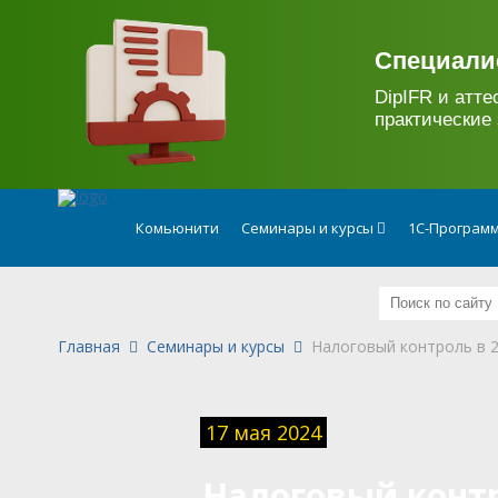
.
Специали
DipIFR и атте
практические 
Комьюнити
Семинары и курсы
1С-Программ
Главная
Семинары и курсы
Налоговый контроль в 
17 мая 2024
Налоговый контр