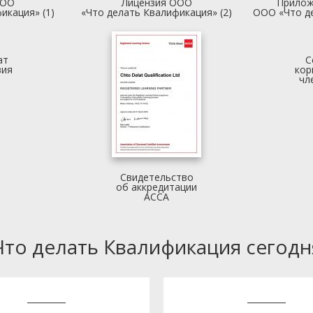
ООО
Лицензия ООО
Прилож
икация» (1)
«Что делать Квалификация» (2)
ООО «Что д
ат
С
вия
кор
чл
Свидетельство
об аккредитации
АССА
Что делать Квалификация сегодн