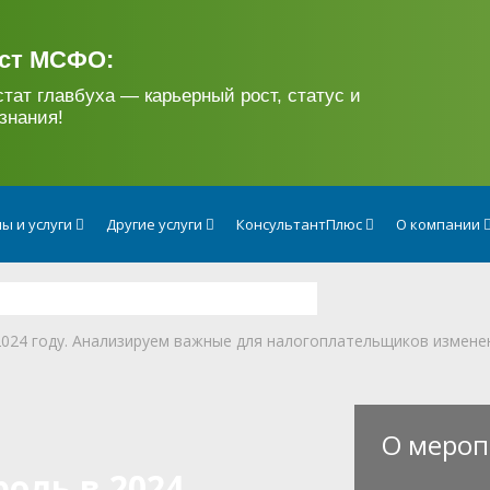
ст МСФО:
стат главбуха — карьерный рост, статус и
знания!
ы и услуги
Другие услуги
КонсультантПлюс
О компании
2024 году. Анализируем важные для налогоплательщиков измене
О мероп
оль в 2024