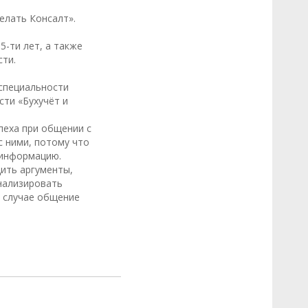
елать Консалт».
5-ти лет, а также
ти.
 специальности
сти «Бухучёт и
пеха при общении с
с ними, потому что
 информацию.
ить аргументы,
нализировать
 случае общение