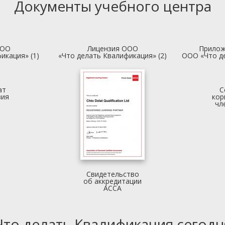
Документы учебного центра
ООО
Лицензия ООО
Прилож
икация» (1)
«Что делать Квалификация» (2)
ООО «Что д
ат
С
вия
кор
чл
Свидетельство
об аккредитации
АССА
Что делать Квалификация сегодн