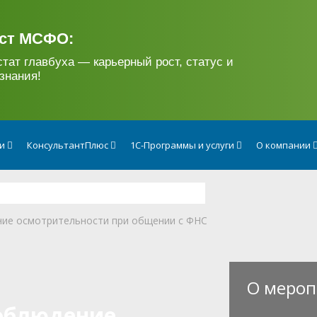
ст МСФО:
стат главбуха — карьерный рост, статус и
знания!
ги
КонсультантПлюс
1С-Программы и услуги
О компании
ние осмотрительности при общении с ФНС
О мероп
соблюдение