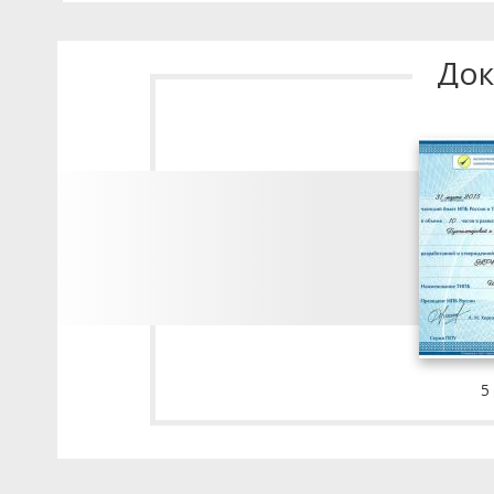
Док
5