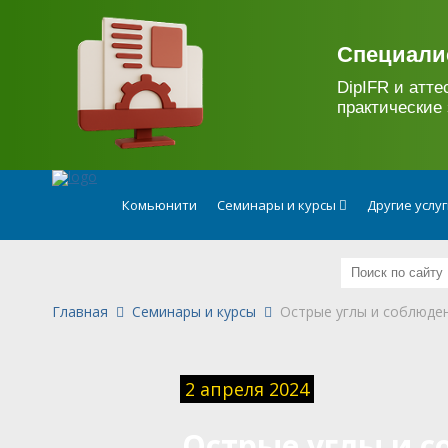
.
Специали
DipIFR и атте
практические 
Комьюнити
Семинары и курсы
Другие услу
Главная
Семинары и курсы
Острые углы и соблюде
2 апреля 2024
Острые углы и 