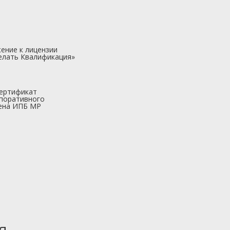
ение к лицензии
елать Квалификация»
ертификат
поративного
ена ИПБ МР
я