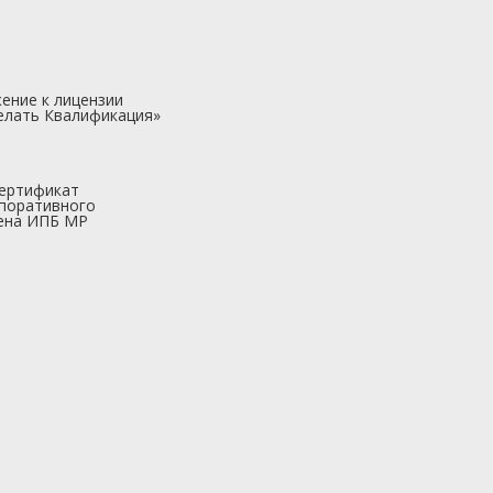
ение к лицензии
елать Квалификация»
ертификат
поративного
ена ИПБ МР