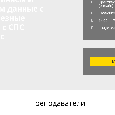
Практиче
(онлайн)
м данные с
Савченко
лезные
14:00 - 17
 с СПС
Свидете
с
М
Преподаватели