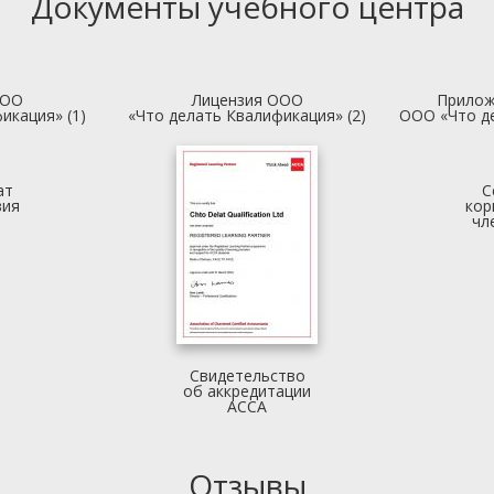
Документы учебного центра
ООО
Лицензия ООО
Прилож
икация» (1)
«Что делать Квалификация» (2)
ООО «Что д
ат
С
вия
кор
чл
Свидетельство
об аккредитации
АССА
Отзывы