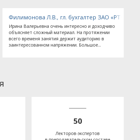
тью в г.Москве
ульцер Пампс Рус (Sulzer Pumps Rus, LLC)»
Филимонова Л.В., гл. бухгалтер ЗАО «РТСофт»
Т
Ирина Валерьевна очень интересно и доходчиво
Б
объясняет сложный материал. На протяжении
н
всего временя занятия держит аудиторию в
р
заинтересованном напряжении. Большое...
п
я
50
Лекторов-экспертов
в преподавательском составе