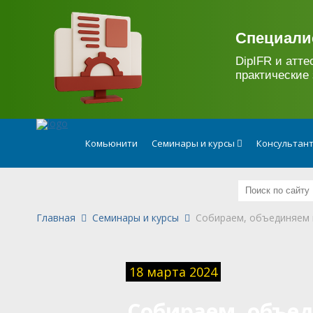
.
Специали
DipIFR и атте
практические 
Комьюнити
Семинары и курсы
Консультан
Главная
Семинары и курсы
Собираем, объединяем 
18 марта 2024
Собираем, объе