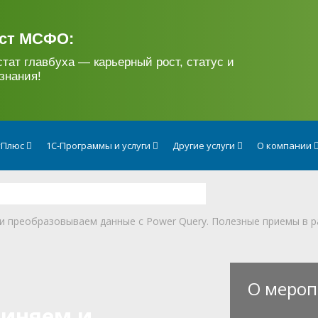
ст МСФО:
стат главбуха — карьерный рост, статус и
знания!
тПлюс
1С-Программы и услуги
Другие услуги
О компании
и преобразовываем данные с Power Query. Полезные приемы в 
О мероп
диняем и