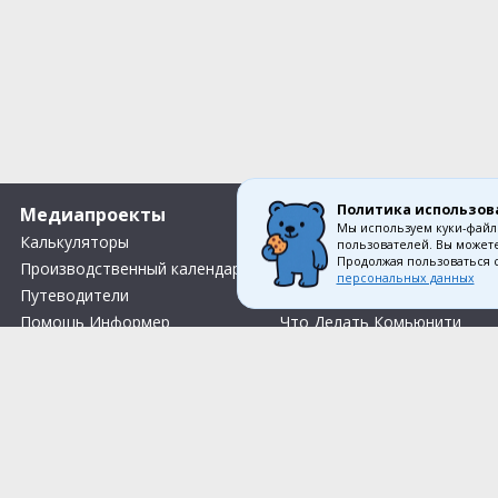
Политика использов
Медиапроекты
О компании
Мы используем куки-файл
Калькуляторы
Вакансии
пользователей. Вы можете
Продолжая пользоваться 
Производственный календарь
О нас
персональных данных
Путеводители
Контакты
Помощь Информер
Что Делать Комьюнити
Тесты
Правила акции «Весенний розыгрыш Апрель-Май»
Соглас