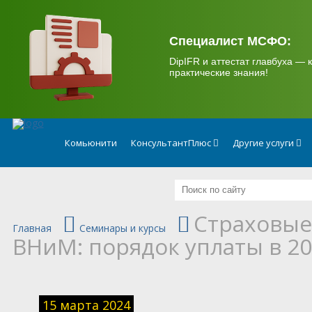
.
Специалист МСФО:
DipIFR и аттестат главбуха — к
практические знания!
Комьюнити
КонсультантПлюс
Другие услуги
Страховые
Главная
Семинары и курсы
ВНиМ: порядок уплаты в 20
15 марта 2024