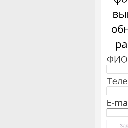
вы
об
ра
ФИО:
Теле
E-mai
Зак