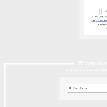
Н
расписание»
персональ
ознаком
Подпишитес
А мы своевременно опов