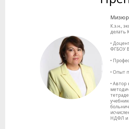
Мизюр
К.э.н.,
делать 
• Доцен
ФГБОУ В
• Профе
• Опыт 
• Автор
методич
тетраде
учебник
больнич
исчисле
НДФЛ и 