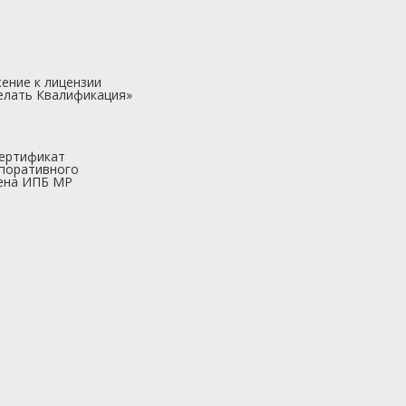
ение к лицензии
елать Квалификация»
ертификат
поративного
ена ИПБ МР