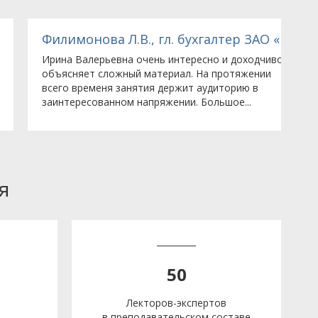
тью в г.Москве
ульцер Пампс Рус (Sulzer Pumps Rus, LLC)»
Филимонова Л.В., гл. бухгалтер ЗАО «РТСофт»
Т
Ирина Валерьевна очень интересно и доходчиво
Б
объясняет сложный материал. На протяжении
н
всего временя занятия держит аудиторию в
р
заинтересованном напряжении. Большое...
п
я
50
Лекторов-экспертов
в преподавательском составе