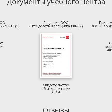
Документы учебного центра
ООО
Лицензия ООО
Прилож
икация» (1)
«Что делать Квалификация» (2)
ООО «Что д
ат
С
вия
кор
чл
Свидетельство
об аккредитации
АССА
Отзывы