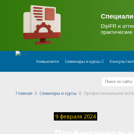
.
Специали
DipIFR и атте
практические 
Комьюнити
Семинары и курсы
Консультан
Главная
Семинары и курсы
Профессиональное испо
9 февраля 2024
Профессиональн