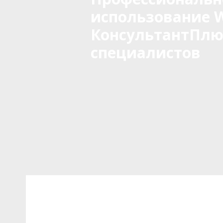
использование W
КонсультантПлюс
специалистов