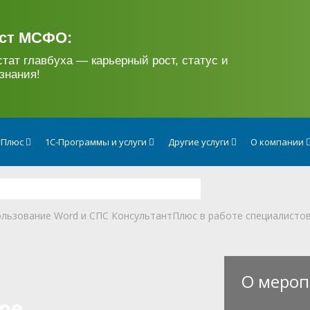
ст МСФО:
стат главбуха — карьерный рост, статус и
знания!
тПлюс
1С-Программы и услуги
Другие услуги
О компании
льзование Word и СПС КонсультантПлюс в работе специалисто
О мероп
ое