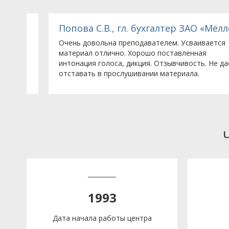
Кемикл Лимитед (Великобритания), представите
Попова С.В., гл. бухгалтер ЗАО «Мёллер»
Очень довольна преподавателем. Усваивается
материал отлично. Хорошо поставленная
интонация голоса, дикция. Отзывчивость. Не дает
отставать в прослушивании материала.
1993
Дата начала работы центра