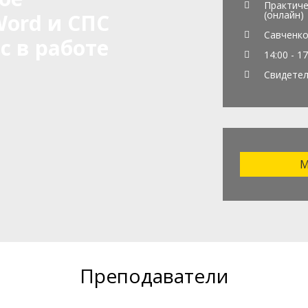
Практиче
(онлайн)
ord и СПС
Савченко
 в работе
14:00 - 17
Свидете
М
Преподаватели