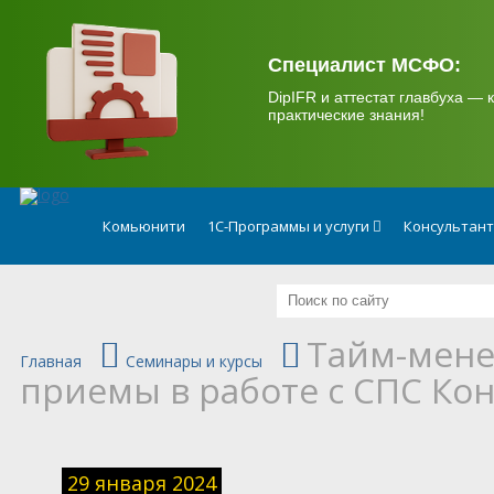
.
Специалист МСФО:
DipIFR и аттестат главбуха — к
практические знания!
Комьюнити
1С-Программы и услуги
Консультан
Тайм-мене
Главная
Семинары и курсы
приемы в работе с СПС Ко
29 января 2024