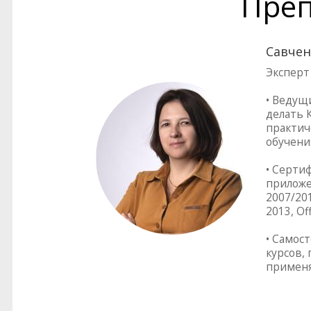
Преп
Савчен
Эксперт
• Ведущ
делать 
практич
обучени
• Серти
приложен
2007/201
2013, Of
• Самос
курсов,
применя