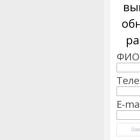
вы
об
ра
ФИО:
Теле
E-mai
Зак