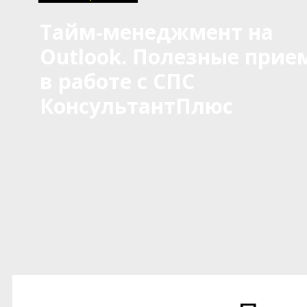
Тайм-менеджмент на
Outlook. Полезные прие
в работе с СПС
КонсультантПлюс