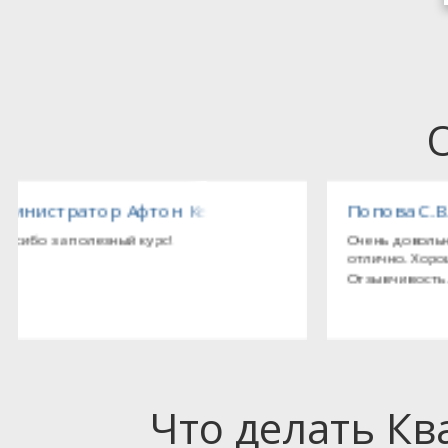
тед (Великобритания), представительство комп
Попова С.В., гл. бухгалтер ЗАО «Мёллер»
Очень довольна преподавателем. Усваивается материал
отлично. Хорошо поставленная интонация голоса, дикция.
Отзывчивость. Не дает отставать в прослушивании матери
Что делать К