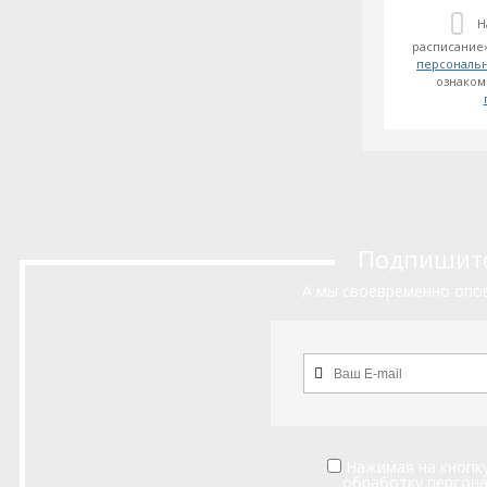
Н
расписание»
персональ
ознаком
Подпишитес
А мы своевременно опов
Нажимая на кнопку
обработку персон