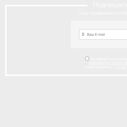
Подпишитес
А мы своевременно опов
Нажимая на кнопку
обработку персон
ознакомились с
Поли