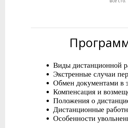
все сто.
Програм