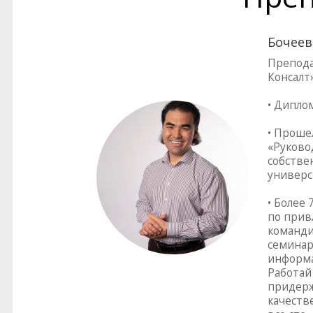
Бочеев
Препода
Консалт
• Дипло
• Проше
«Руково
собстве
универс
• Более
по прив
команди
семинар
информа
Работай 
придерж
качеств