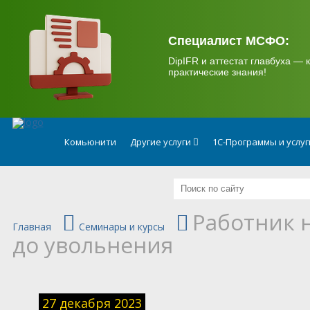
.
Специалист МСФО:
DipIFR и аттестат главбуха — к
практические знания!
Комьюнити
Другие услуги
1С-Программы и услу
Работник н
Главная
Семинары и курсы
до увольнения
27 декабря 2023