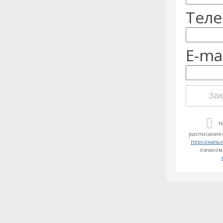
Теле
E-mai
Зак
Н
расписание»
персональ
ознаком