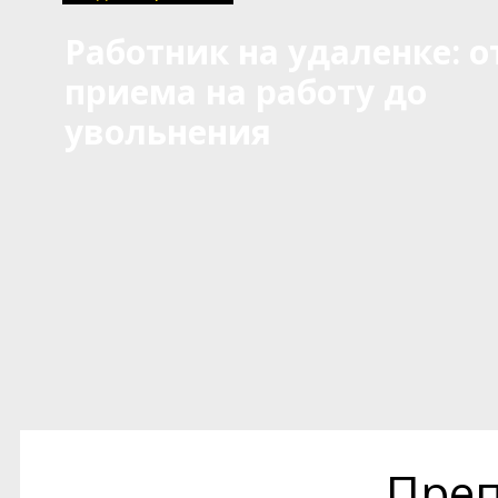
Работник на удаленке: о
приема на работу до
увольнения
Преп