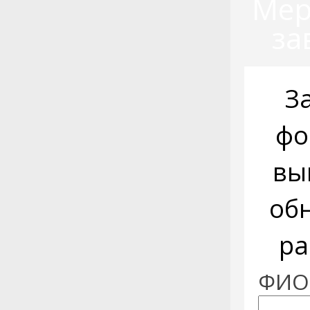
Мер
за
З
фо
вы
об
ра
ФИО: