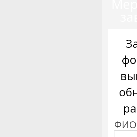
Мер
за
З
фо
вы
об
ра
ФИО: