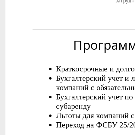
затрудн
Програм