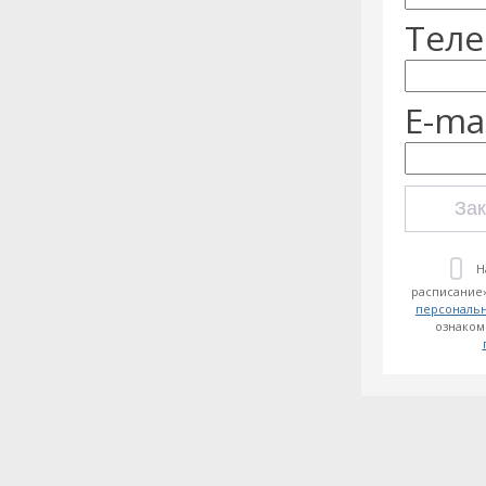
Теле
E-mai
Зак
Н
расписание»
персональ
ознаком