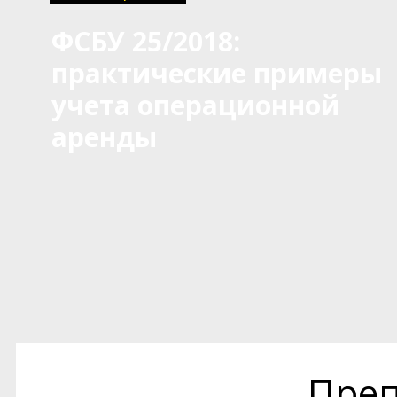
ФСБУ 25/2018:
практические примеры
учета операционной
аренды
Преп