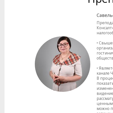
Савель
Препода
Консалт»
налогоо
• Свыше
организ
гостинич
обществ
• Являе
канале Ч
В проце
показат
изменен
видение
рассмат
ценным 
можно п