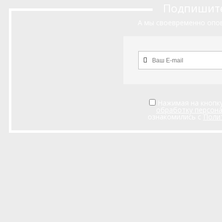
Подпишитес
А мы своевременно опов
Нажимая на кнопку
обработку персон
ознакомились с
Поли