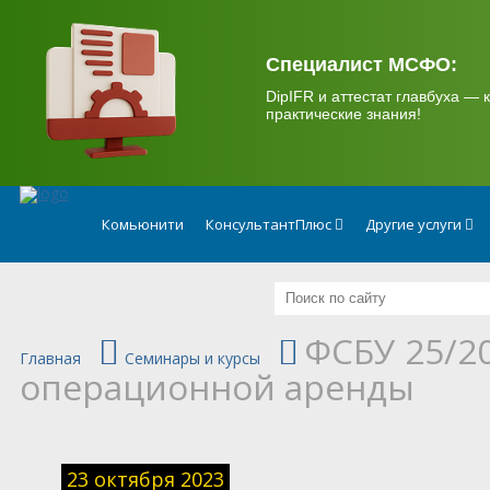
.
Специалист МСФО:
DipIFR и аттестат главбуха — к
практические знания!
Комьюнити
КонсультантПлюс
Другие услуги
ФСБУ 25/2
Главная
Семинары и курсы
операционной аренды
23 октября 2023