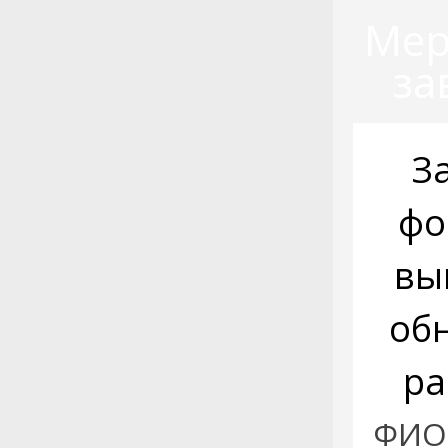
Мер
за
З
фо
вы
об
ра
ФИО: