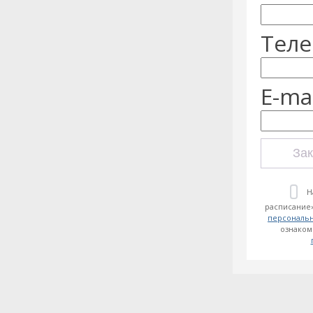
Теле
E-mai
Зак
Н
расписание»
персональ
ознаком