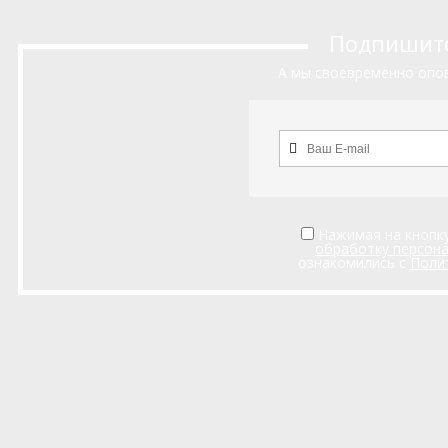
Подпишитес
А мы своевременно опов
Нажимая на кнопку
обработку персон
ознакомились с
Поли