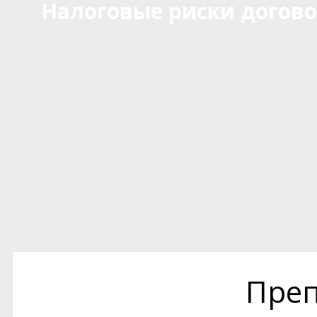
Налоговые риски догов
Преп