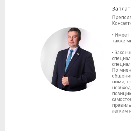
Запла
Препода
Консалт»
• Имеет 
также м
• Закон
специал
специал
По мнен
общении
ними, п
необход
позицию
самосто
правиль
лёгким 