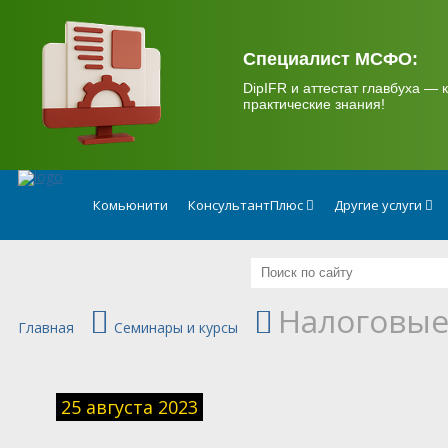
.
Специалист МСФО:
DipIFR и аттестат главбуха — к
практические знания!
Комьюнити
КонсультантПлюс
Другие услуги
Налоговые
Главная
Семинары и курсы
25 августа 2023