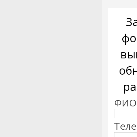
З
фо
вы
об
ра
ФИО:
Теле