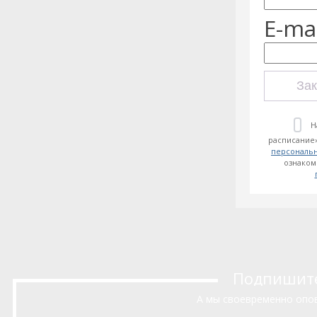
E-mai
Зак
Н
расписание»
персональ
ознаком
Подпишитес
А мы своевременно опов