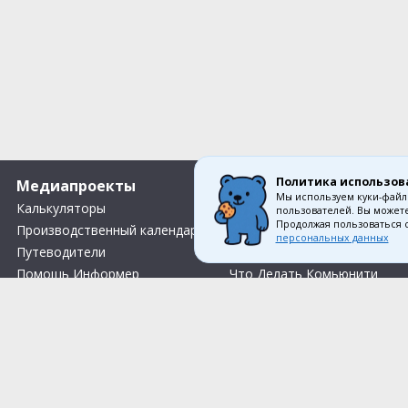
Политика использов
Медиапроекты
О компании
Мы используем куки-файл
Калькуляторы
Вакансии
пользователей. Вы можете
Продолжая пользоваться 
Производственный календарь
О нас
персональных данных
Путеводители
Контакты
Помощь Информер
Что Делать Комьюнити
Тесты
Правила акции «Весенний розыгрыш Апрель-Май»
Соглас