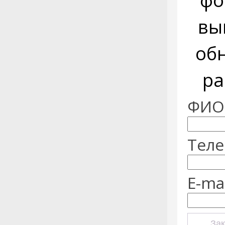
фо
вы
об
ра
ФИО:
Теле
E-mai
Зак