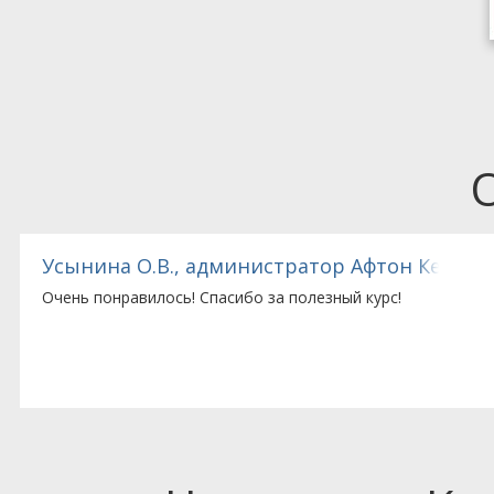
тед (Великобритания), представительство комп
Попова С.В., гл. бухгалтер ЗАО «Мёллер»
Очень довольна преподавателем. Усваивается материал
отлично. Хорошо поставленная интонация голоса, дикция.
Отзывчивость. Не дает отставать в прослушивании матери