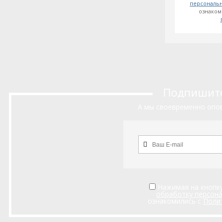
персональ
ознаком
Подпишитес
А мы своевременно опов
Нажимая на кнопку
обработку персон
ознакомились с
Поли