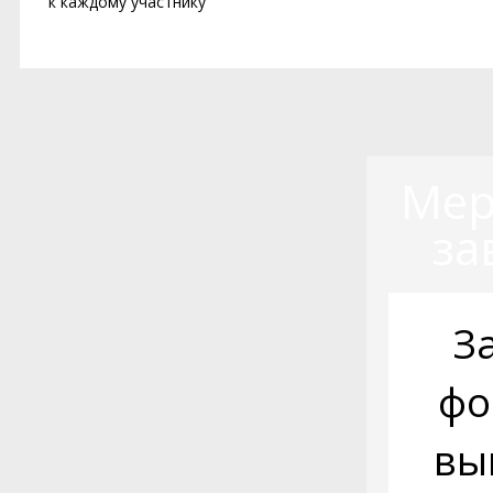
к каждому участнику
Мер
за
З
фо
вы