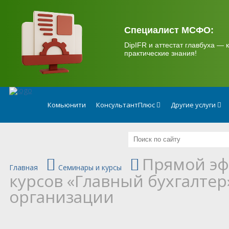
.
Специалист МСФО:
DipIFR и аттестат главбуха — к
практические знания!
Комьюнити
КонсультантПлюс
Другие услуги
Прямой эф
Главная
Семинары и курсы
курсов «Главный бухгалтер
организации