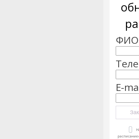
об
ра
ФИО:
Теле
E-mai
Зак
Н
расписание»