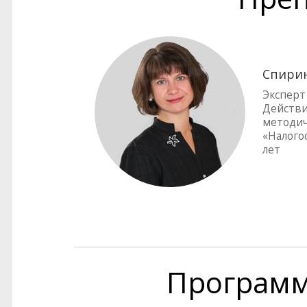
Спирин
Эксперт
Действи
методич
«Налого
лет
Програм