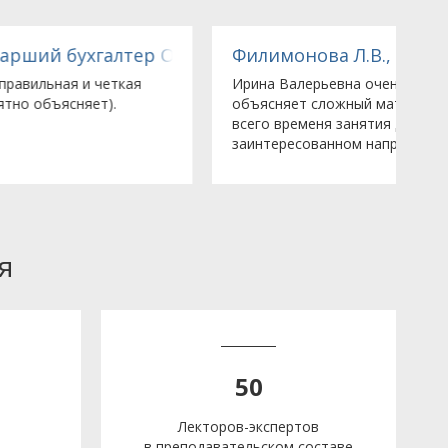
тью в г.Москве
ульцер Пампс Рус (Sulzer Pumps Rus, LLC)»
Филимонова Л.В., гл. бухгалтер ЗАО «РТСофт»
Т
Ирина Валерьевна очень интересно и доходчиво
Б
объясняет сложный материал. На протяжении
н
всего временя занятия держит аудиторию в
р
заинтересованном напряжении. Большое...
п
я
50
Лекторов-экспертов
в преподавательском составе