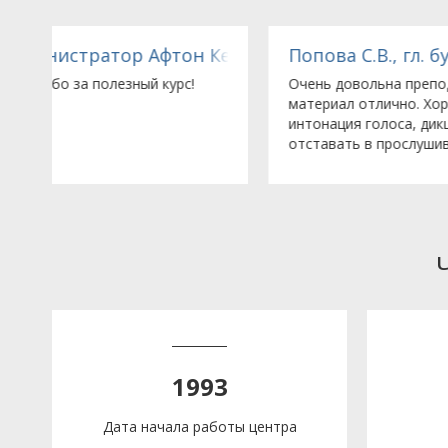
Кемикл Лимитед (Великобритания), представите
Попова С.В., гл. бухгалтер ЗАО «Мёллер»
Очень довольна преподавателем. Усваивается
материал отлично. Хорошо поставленная
интонация голоса, дикция. Отзывчивость. Не дает
отставать в прослушивании материала.
1993
Дата начала работы центра