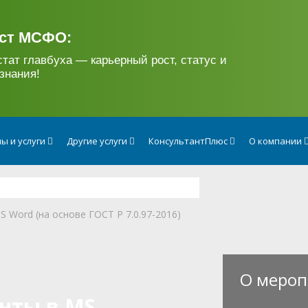
ст МСФО:
стат главбуха — карьерный рост, статус и
знания!
ы и услуги
Другие услуги
КонсультантПлюс
О компании
 Word (на основе ГОСТ Р 7.0.97-2016)
О мероп
нты в MS