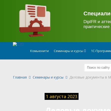
.
Специали
DipIFR и атте
практические 
Комьюнити
Семинары и курсы
1С-Программ
Главная
Семинары и курсы
Деловые документы в MS
1 августа 2023
Деловые докуме