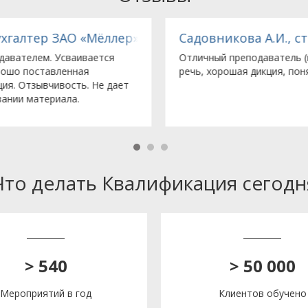
льство компании с ограниченной ответственнос
Садовникова А.И., старший бухгалтер ООО «З
Отличный преподаватель (правильная и четкая
речь, хорошая дикция, понятно объясняет).
Что делать Квалификация сегодн
> 540
> 50 000
Мероприятий в год
Клиентов обучено