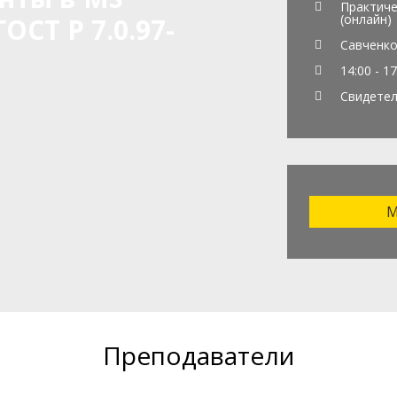
Практиче
(онлайн)
ОСТ Р 7.0.97-
Савченко
14:00 - 17
Свидете
М
Преподаватели