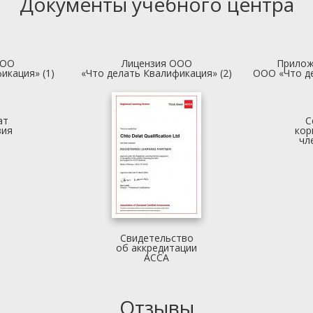
Документы учебного центра
ООО
Лицензия ООО
Прилож
икация» (1)
«Что делать Квалификация» (2)
ООО «Что д
ат
С
вия
кор
чл
Свидетельство
об аккредитации
АССА
Отзывы