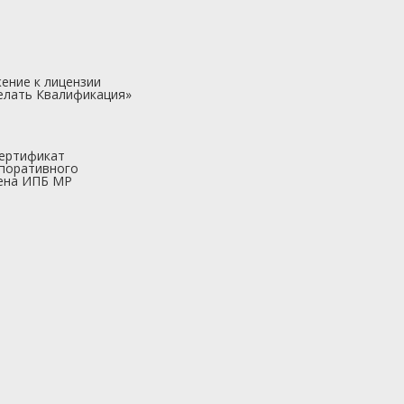
ение к лицензии
елать Квалификация»
ертификат
поративного
ена ИПБ МР