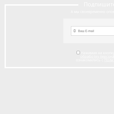
Подпишитес
А мы своевременно опов
Нажимая на кнопку
обработку персон
ознакомились с
Поли