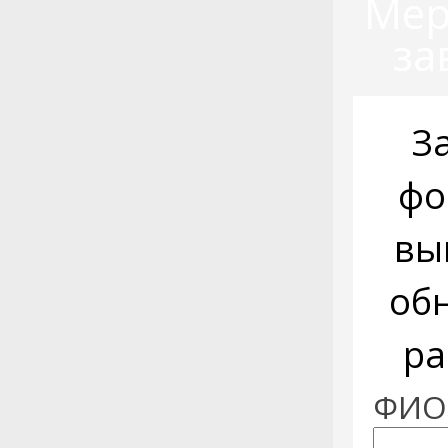
Мер
за
З
фо
вы
об
ра
ФИО: