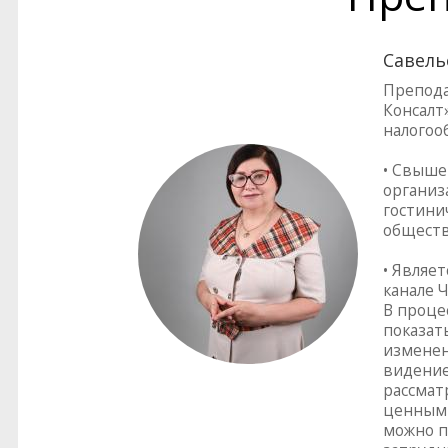
Савель
Препода
Консалт»
налогоо
• Свыше
организ
гостинич
обществ
• Являе
канале Ч
В проце
показат
изменен
видение
рассмат
ценным 
можно п