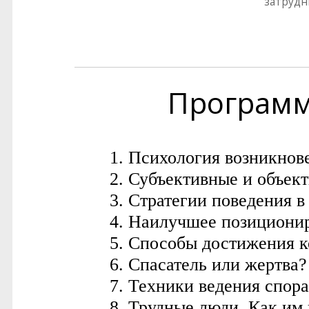
затрудн
Програм