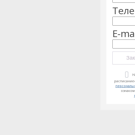
Теле
E-mai
Зак
Н
расписание»
персональ
ознаком