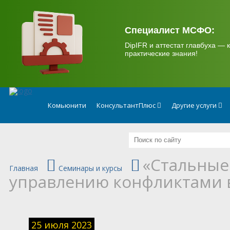
.
Специалист МСФО:
DipIFR и аттестат главбуха — к
практические знания!
Комьюнити
КонсультантПлюс
Другие услуги
«Стальные
Главная
Семинары и курсы
управлению конфликтами 
25 июля 2023