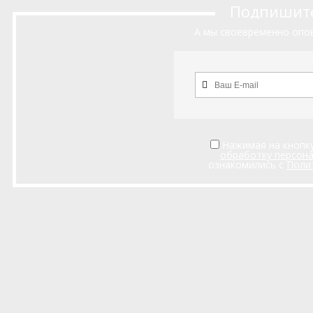
Подпишитес
А мы своевременно опов
Нажимая на кнопку
обработку персон
ознакомились с
Поли