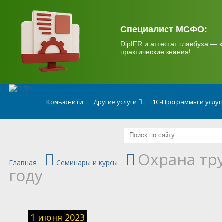
.
Специалист МСФО:
DipIFR и аттестат главбуха — к
практические знания!
Комьюнити
Другие услуги
1С-Программы и услу
Охрана тр
Главная
Семинары и курсы
году
1 июня 2023