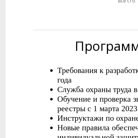
все сто.
Програм