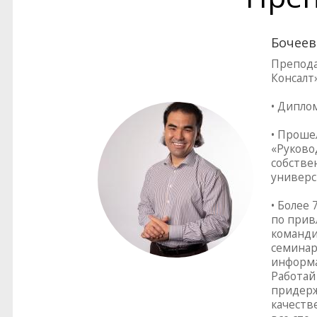
Бочеев
Препода
Консалт
• Дипло
• Проше
«Руково
собстве
универс
• Более
по прив
команди
семинар
информа
Работай 
придерж
качеств