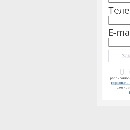
Теле
E-mai
Зак
Н
расписание»
персональ
ознаком