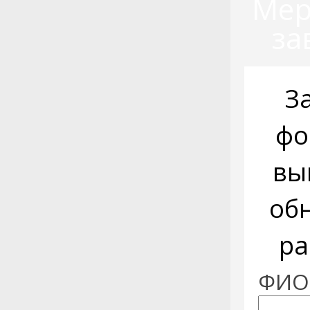
Мер
за
З
фо
вы
об
ра
ФИО: