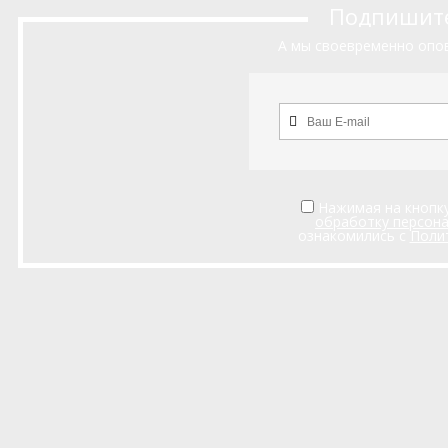
Подпишитес
А мы своевременно опов
Нажимая на кнопку
обработку персон
ознакомились с
Поли