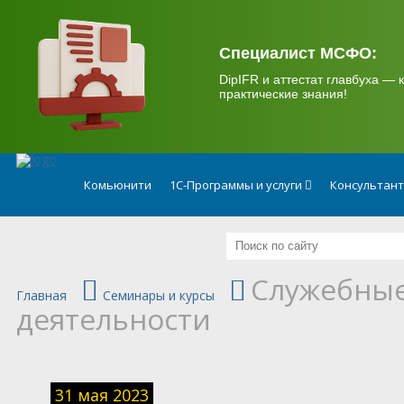
.
Специалист МСФО:
DipIFR и аттестат главбуха — к
практические знания!
Комьюнити
1С-Программы и услуги
Консультан
Служебные
Главная
Семинары и курсы
деятельности
31 мая 2023