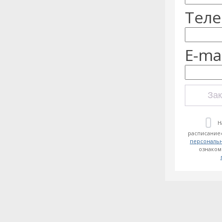
Теле
E-mai
Зак
Н
расписание»
персональ
ознаком