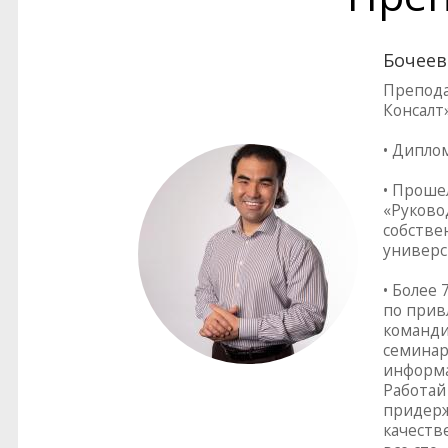
Бочеев
Препода
Консалт
• Дипло
• Проше
«Руково
собстве
универс
• Более
по прив
команди
семинар
информа
Работай 
придерж
качеств