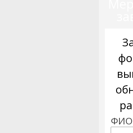
Мер
за
З
фо
вы
об
ра
ФИО: