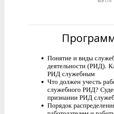
все сто.
Програм