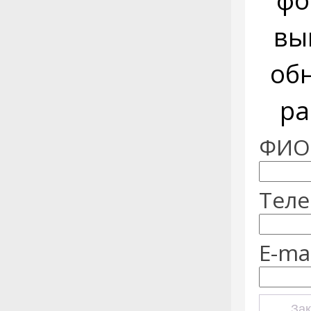
фо
вы
об
ра
ФИО:
Теле
E-mai
Зак