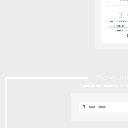
Н
расписание»
персональ
ознаком
Подпишитес
А мы своевременно опов