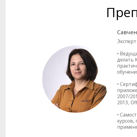
Преп
Савчен
Эксперт
• Ведущ
делать 
практич
обучени
• Серти
приложен
2007/201
2013, Of
• Самос
курсов,
применя