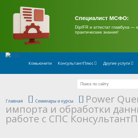
.
Специалист МСФО:
DipIFR и аттестат главбуха — к
практические знания!
Комьюнити
КонсультантПлюс
Другие услуги
Power Que
Главная
Семинары и курсы
импорта и обработки данны
работе с СПС Консультант