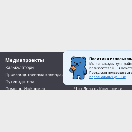
Политика использов
Медиапроекты
О компании
Мы используем куки-файл
Калькуляторы
Вакансии
пользователей. Вы можете
Продолжая пользоваться 
Производственный календарь
Контакты
персональных данных
Путеводители
О нас
Помощь Информер
Что Делать Комьюнити
Тесты
Правила акции «Весенний розыгрыш Апрель-Май»
Соглас