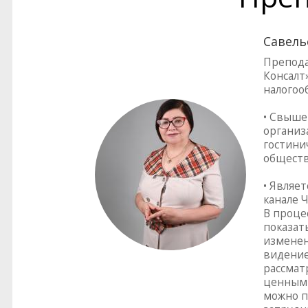
Савель
Препода
Консалт»
налогоо
• Свыше
организ
гостинич
обществ
• Являе
канале Ч
В проце
показат
изменен
видение
рассмат
ценным 
можно п