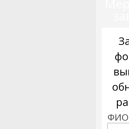
Мер
за
З
фо
вы
об
ра
ФИО: