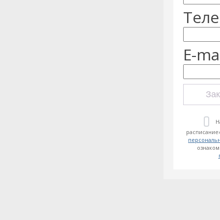
Теле
E-mai
Зак
Н
расписание»
персональ
ознаком