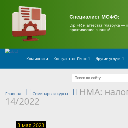
.
Специалист МСФО:
DipIFR и аттестат главбуха — к
практические знания!
Комьюнити
КонсультантПлюс
Другие услуги
НМА: нало
Главная
Семинары и курсы
14/2022
3 мая 2023