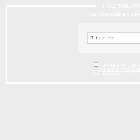
Подпишитес
А мы своевременно опов
Нажимая на кнопку
обработку персон
ознакомились с
Поли