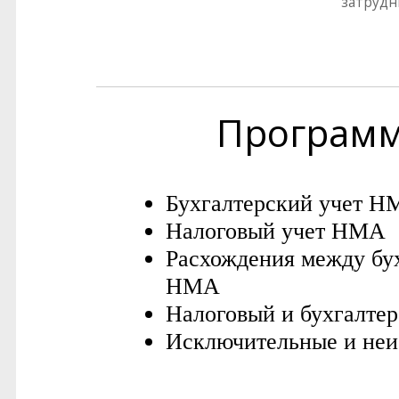
затрудн
Програм