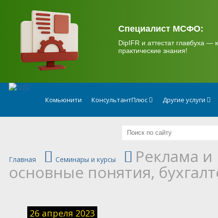
.
Специалист МСФО:
DipIFR и аттестат главбуха — к
практические знания!
Комьюнити
КонсультантПлюс
Другие услуги
Реклама и
Главная
Семинары и курсы
основные понятия, бухгалт
26 апреля 2023