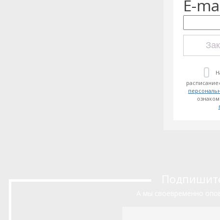
E-mai
Зак
Н
расписание»
персональ
ознаком
Подпишитес
А мы своевременно опов