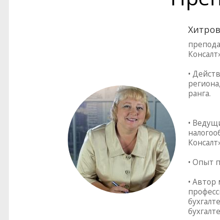
Хитров
препода
Консалт
• Дейст
региона
ранга.
• Ведущ
налогоо
Консалт»
• Опыт 
• Автор
професс
бухгалте
бухгалте