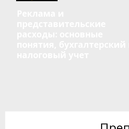
Реклама и
представительские
расходы: основные
понятия, бухгалтерский
налоговый учет
Преп