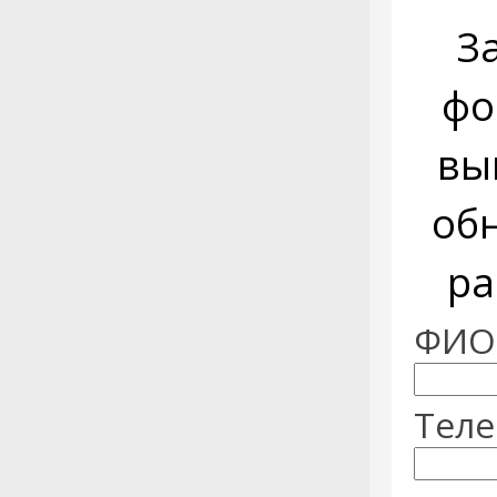
З
фо
вы
об
ра
ФИО:
Теле