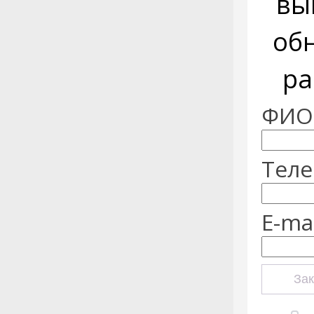
вы
об
ра
ФИО:
Теле
E-mai
Зак