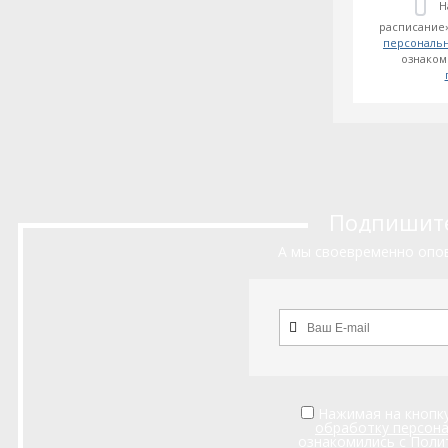
Н
расписание»
персональ
ознаком
Подпишитес
А мы своевременно опов
Нажимая на кнопку
обработку персон
ознакомились с
Поли