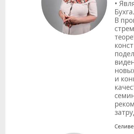
• Явл
Бухга
В про
стрем
теоре
конст
поде
виден
новых
и кон
качес
семин
реко
затру
Селив