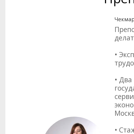
Чекмар
Препо
делат
• Экс
трудо
• Два
госуд
серви
эконо
Москв
• Ста