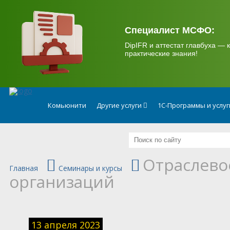
.
Специалист МСФО:
DipIFR и аттестат главбуха — к
практические знания!
Комьюнити
Другие услуги
1С-Программы и услу
Отраслево
Главная
Семинары и курсы
организаций
13 апреля 2023