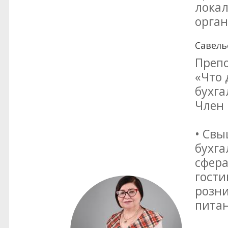
локал
орган
Савель
Препо
«Что 
бухга
Член 
• Свы
бухга
сфера
гости
розни
питан