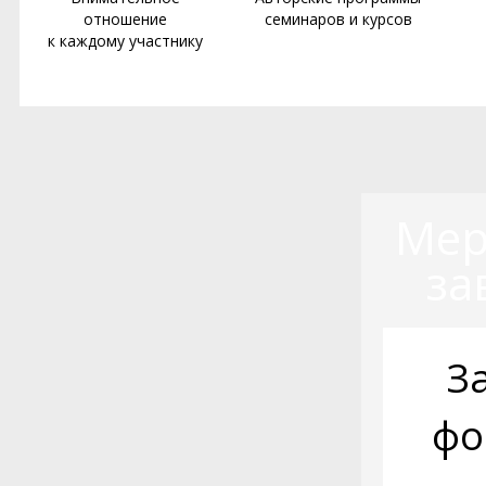
отношение
семинаров и курсов
к каждому участнику
Мер
за
З
фо