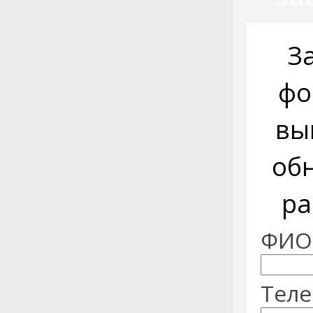
З
фо
вы
об
ра
ФИО:
Теле