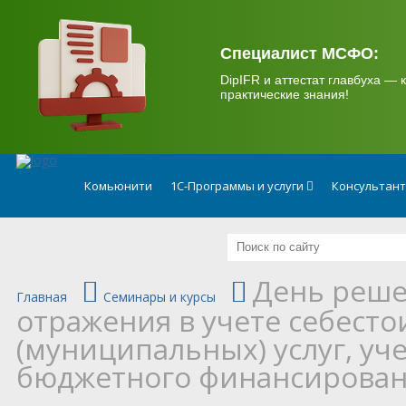
.
Специалист МСФО:
DipIFR и аттестат главбуха — к
практические знания!
Комьюнити
1С-Программы и услуги
Консультан
День реше
Главная
Семинары и курсы
отражения в учете себест
(муниципальных) услуг, уч
бюджетного финансирова