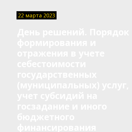
22 марта 2023
День решений. Порядок
формирования и
отражения в учете
себестоимости
государственных
(муниципальных) услуг,
учет субсидий на
госзадание и иного
бюджетного
финансирования