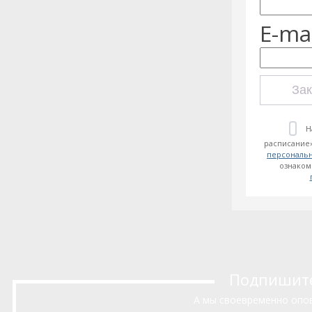
E-mai
Зак
Н
расписание»
персональ
ознаком
Подпишитес
А мы своевременно опов