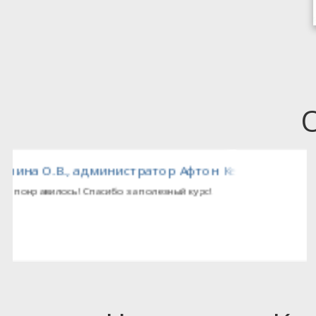
тед (Великобритания), представительство комп
Попова С.В., гл. бухгалтер ЗАО «Мёллер»
Очень довольна преподавателем. Усваивается материал
отлично. Хорошо поставленная интонация голоса, дикция.
Отзывчивость. Не дает отставать в прослушивании матери