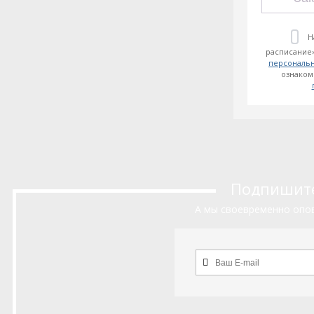
Н
расписание»
персональ
ознаком
Подпишитес
А мы своевременно опов