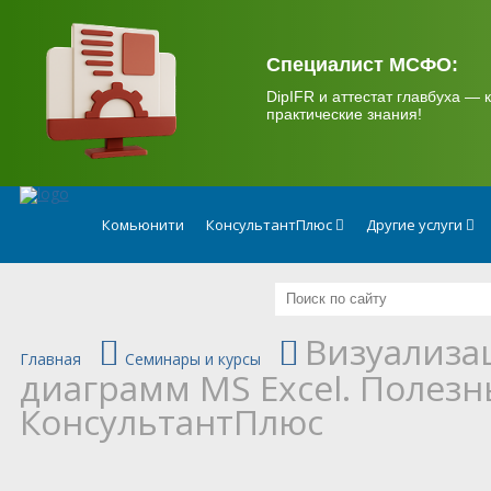
.
Специалист МСФО:
DipIFR и аттестат главбуха — к
практические знания!
Комьюнити
КонсультантПлюс
Другие услуги
Визуализа
Главная
Семинары и курсы
диаграмм MS Excel. Полезн
КонсультантПлюс