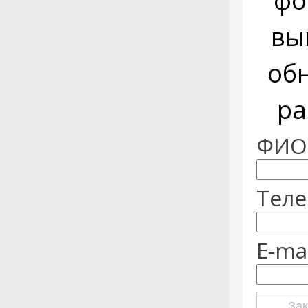
фо
вы
об
ра
ФИО:
Теле
E-mai
Зак