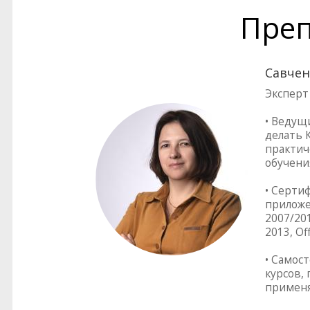
Преп
Савчен
Эксперт
• Ведущ
делать 
практич
обучени
• Серти
приложен
2007/201
2013, Of
• Самос
курсов,
применя