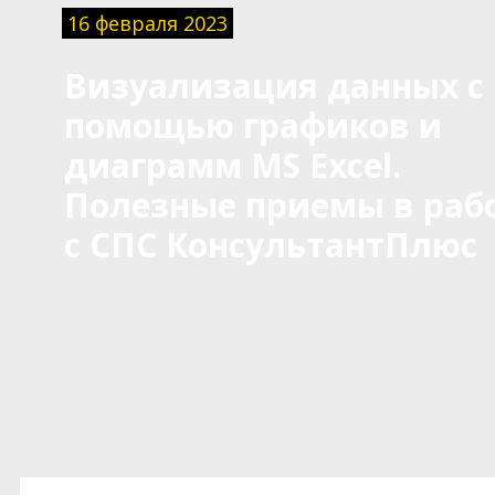
16 февраля 2023
Визуализация данных с
помощью графиков и
диаграмм MS Excel.
Полезные приемы в раб
с СПС КонсультантПлюс