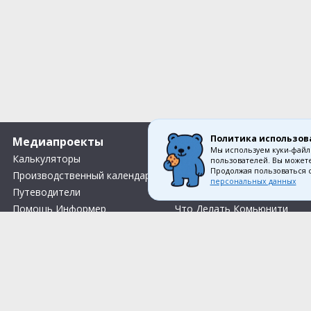
Политика использов
Медиапроекты
О компании
Мы используем куки-файл
Калькуляторы
Вакансии
пользователей. Вы можете
Продолжая пользоваться 
Производственный календарь
Контакты
персональных данных
Путеводители
О нас
Помощь Информер
Что Делать Комьюнити
Тесты
Правила акции «Весенний розыгрыш Апрель-Май»
Соглас