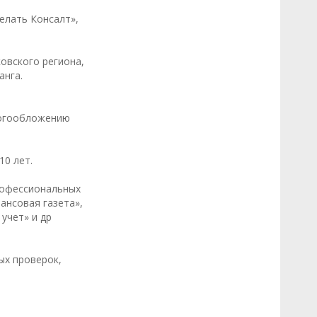
елать Консалт»,
овского региона,
анга.
алогообложению
.
10 лет.
профессиональных
нансовая газета»,
 учет» и др
ых проверок,