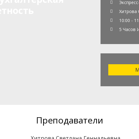
Экспресс
етность
Хитрова С
10:00 - 11
5 Часов 
М
Преподаватели
Хитрова Светлана Геннадьевна