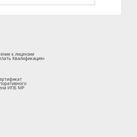
ение к лицензии
елать Квалификация»
ертификат
поративного
ена ИПБ МР