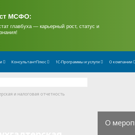
ст МСФО:
стат главбуха — карьерный рост, статус и
знания!
ги
КонсультантПлюс
1С-Программы и услуги
О компании
ерская и налоговая отчетность
О мероп
Бухгалтерская