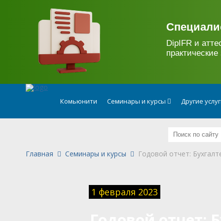
.
Специали
DipIFR и атте
практические 
Комьюнити
Семинары и курсы
Другие услу
Главная
Семинары и курсы
Годовой отчет: Бухгалт
1 февраля 2023
Годовой отчет: 