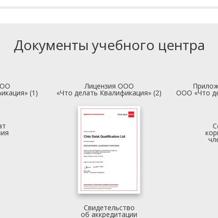
Документы учебного центра
ООО
Лицензия ООО
Прилож
икация» (1)
«Что делать Квалификация» (2)
ООО «Что д
ат
С
вия
кор
чл
Свидетельство
об аккредитации