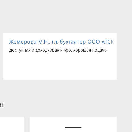
Жемерова М.Н., гл. бухгалтер ООО «ЛСК-Строй»
З
Доступная и доходчивая инфо, хорошая подача.
З
п
я