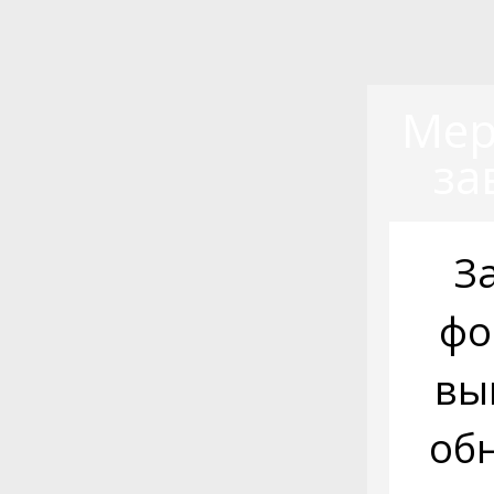
Мер
за
З
фо
вы
об