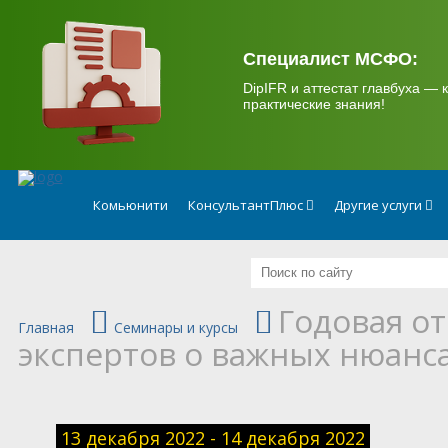
.
Специалист МСФО:
DipIFR и аттестат главбуха — к
практические знания!
Комьюнити
КонсультантПлюс
Другие услуги
Годовая от
Главная
Семинары и курсы
экспертов о важных нюанса
13 декабря 2022 - 14 декабря 2022