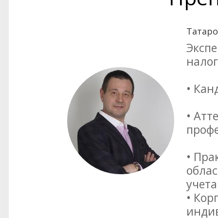
Татаро
Экспе
нало
• Кан
• Атт
профе
• Пра
облас
учета
• Кор
инди