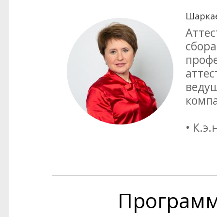
Шаркае
Аттес
сбора
профе
аттес
ведущ
комп
• К.э.
Програм