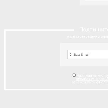
Подпишитес
А мы своевременно опов
Нажимая на кнопку
обработку персон
ознакомились с
Поли