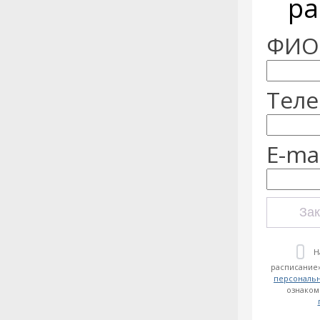
ра
ФИО:
Теле
E-mai
Зак
Н
расписание»
персональ
ознаком