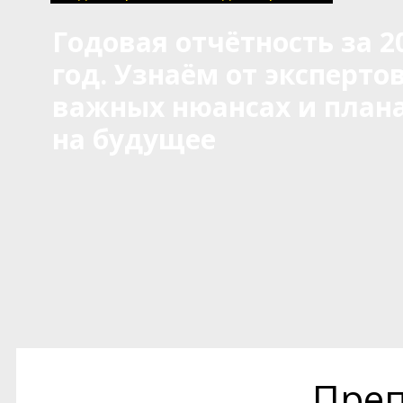
Годовая отчётность за 2
год. Узнаём от экспертов
важных нюансах и план
на будущее
Преп