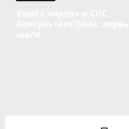
Excel c «нуля» и СПС
КонсультантПлюс: перв
шаги