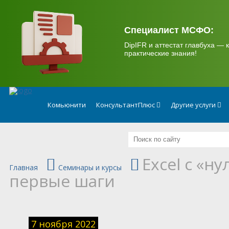
.
Специалист МСФО:
DipIFR и аттестат главбуха — к
практические знания!
Комьюнити
КонсультантПлюс
Другие услуги
Excel c «н
Главная
Семинары и курсы
первые шаги
7 ноября 2022