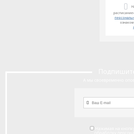
Н
расписание»
персональ
ознаком
Подпишитес
А мы своевременно опов
Нажимая на кнопку
обработку персон