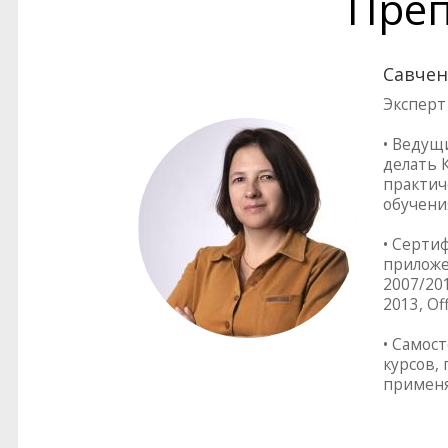
Преп
Савчен
Эксперт
• Ведущ
делать 
практич
обучени
• Серти
приложен
2007/201
2013, Of
• Самос
курсов,
применя