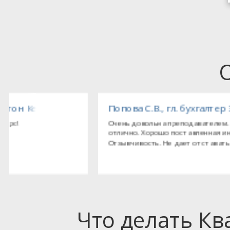
тед (Великобритания), представительство комп
Попова С.В., гл. бухгалтер ЗАО «Мёллер»
Очень довольна преподавателем. Усваивается материал
отлично. Хорошо поставленная интонация голоса, дикция.
Отзывчивость. Не дает отставать в прослушивании матери
Что делать К