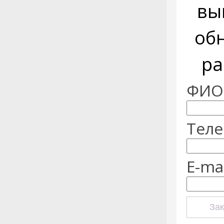
вы
об
ра
ФИО:
Теле
E-mai
Зак