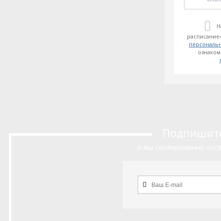
Н
расписание»
персональ
ознаком
Подпишитес
А мы своевременно опов