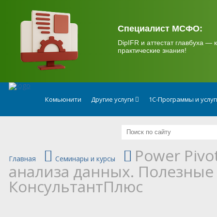
.
Специалист МСФО:
DipIFR и аттестат главбуха — к
практические знания!
Комьюнити
Другие услуги
1С-Программы и услу
Power Pivo
Главная
Семинары и курсы
анализа данных. Полезные
КонсультантПлюс