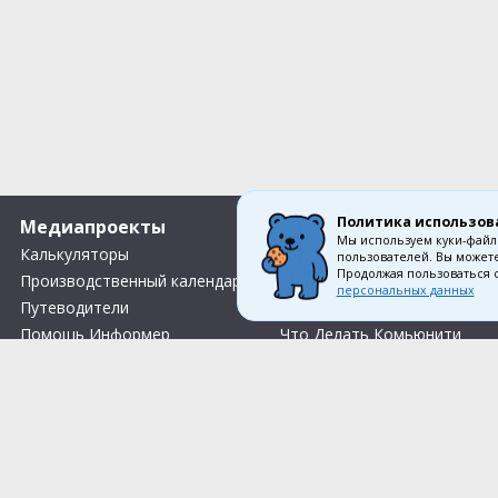
Политика использов
Медиапроекты
О компании
Мы используем куки-файл
Калькуляторы
Вакансии
пользователей. Вы можете
Продолжая пользоваться 
Производственный календарь
Контакты
персональных данных
Путеводители
О нас
Помощь Информер
Что Делать Комьюнити
Тесты
Правила акции «Весенний розыгрыш Апрель-Май»
Соглас