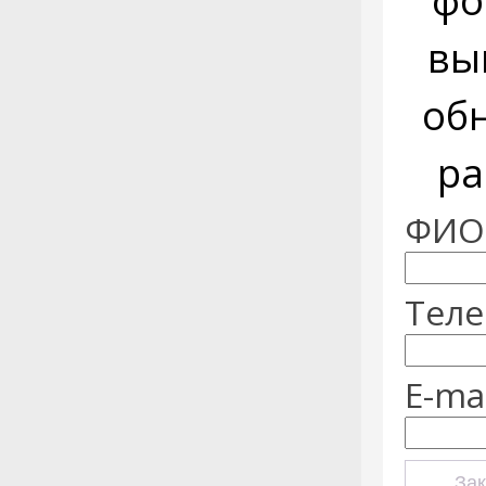
фо
вы
об
ра
ФИО:
Теле
E-mai
Зак