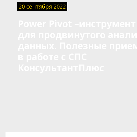
20 сентября 2022
Power Pivot –инструмент
для продвинутого анали
данных. Полезные прие
в работе с СПС
КонсультантПлюс