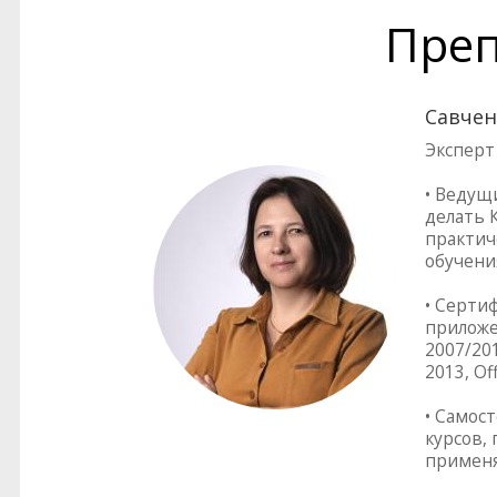
Преп
Савчен
Эксперт
• Ведущ
делать 
практич
обучени
• Серти
приложен
2007/201
2013, Of
• Самос
курсов,
применя