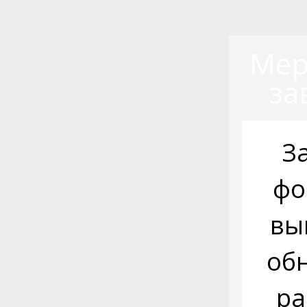
Мер
за
З
фо
вы
об
ра