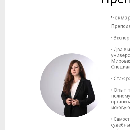
Чекмар
Препода
• Экспе
• Два в
универс
Мировая
Специал
• Стаж 
• Опыт 
полному
организ
исковую
• Самос
судебны