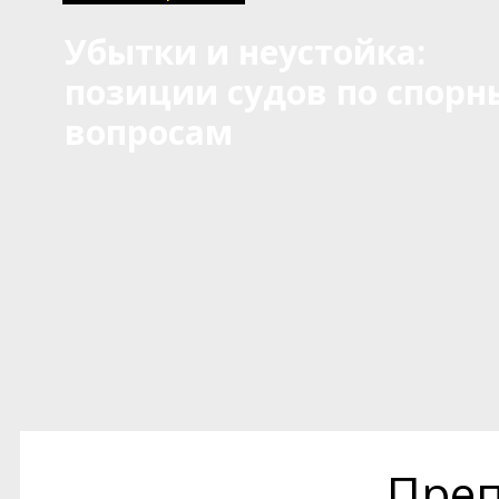
Убытки и неустойка:
позиции судов по спор
вопросам
Преп