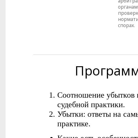
арбитра
органам
проверк
нормати
спорах.
Програм