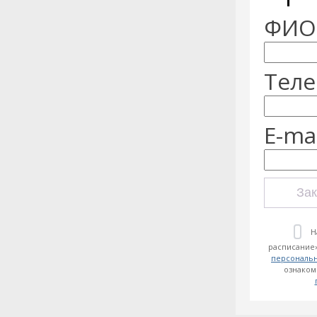
ФИО:
Теле
E-mai
Зак
Н
расписание»
персональ
ознаком