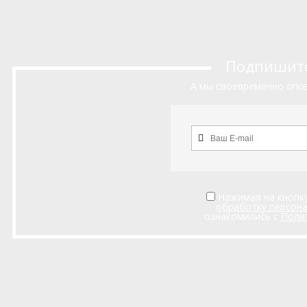
Подпишитес
А мы своевременно опов
Нажимая на кнопку
обработку персон
ознакомились с
Поли