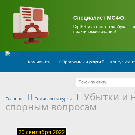
.
Специалист МСФО:
DipIFR и аттестат главбуха — к
практические знания!
Комьюнити
1С-Программы и услуги
Консультан
Убытки и н
Главная
Семинары и курсы
спорным вопросам
20 сентября 2022