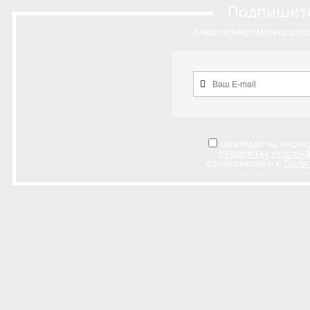
Подпишитес
А мы своевременно опов
Нажимая на кнопку
обработку персон
ознакомились с
Поли