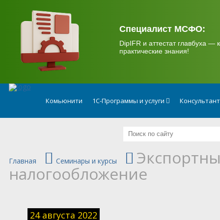
.
Специалист МСФО:
DipIFR и аттестат главбуха — к
практические знания!
Комьюнити
1С-Программы и услуги
Консультан
Экспортны
Главная
Семинары и курсы
налогообложение
24 августа 2022