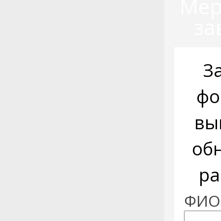
Мер
за
З
фо
вы
об
ра
ФИО: