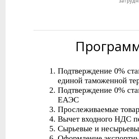
затрудн
Програм