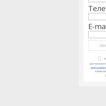
Теле
E-mai
Зак
Н
расписание»
персональ
ознаком