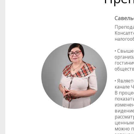
Савель
Препода
Консалт»
налогоо
• Свыше
организ
гостинич
обществ
• Являе
канале Ч
В проце
показат
изменен
видение
рассмат
ценным 
можно п