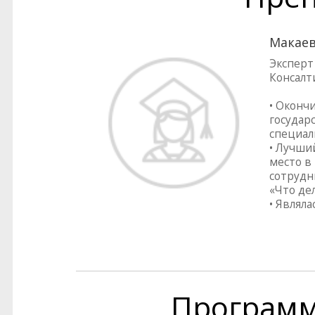
Макаев
Эксперт
Консалт
• Оконч
государ
специал
• Лучши
место в
сотрудн
«Что дел
• Являл
Програм