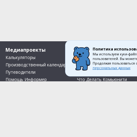
Политика использов
Медиапроекты
О компании
Мы используем куки-файл
Калькуляторы
Вакансии
пользователей. Вы можете
Продолжая пользоваться 
Производственный календарь
Контакты
персональных данных
Путеводители
О нас
Помощь Информер
Что Делать Комьюнити
Тесты
Правила акции «Весенний розыгрыш Апрель-Май»
Соглас