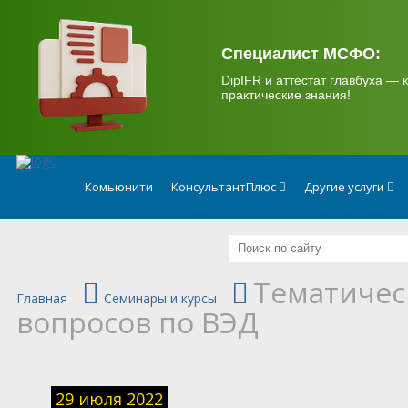
.
Специалист МСФО:
DipIFR и аттестат главбуха — к
практические знания!
Комьюнити
КонсультантПлюс
Другие услуги
Тематичес
Главная
Семинары и курсы
вопросов по ВЭД
29 июля 2022