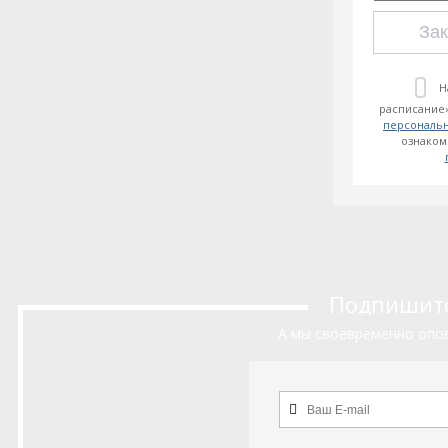
Зак
Н
расписание»
персональ
ознаком
Подпишитес
А мы своевременно опов