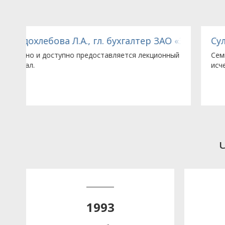
АО «Завод хлебопекарного оборудования»
Султанова М.М., ведущий бухгалтер ООО
ый
Семинар очень понравился, материал изложен
исчерпывающе, получены ответы на все вопросы.
1993