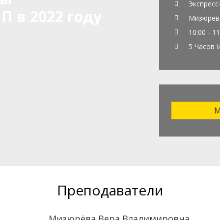
Экспресс
П в 2022 году
Мизюрёва
10:00 - 11
5 Часов 
М
Преподаватели
Мизюрёва Вера Владимировна