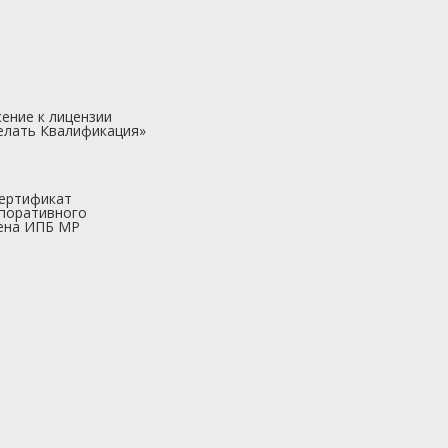
ение к лицензии
елать Квалификация»
ертификат
поративного
ена ИПБ МР