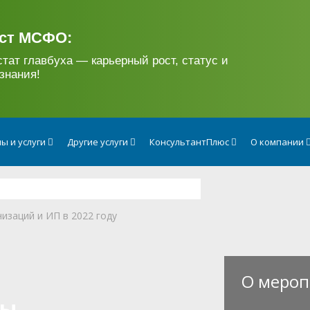
ст МСФО:
стат главбуха — карьерный рост, статус и
знания!
ы и услуги
Другие услуги
КонсультантПлюс
О компании
изаций и ИП в 2022 году
О мероп
сы