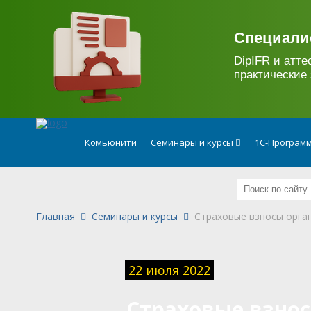
.
Специали
DipIFR и атте
практические 
Комьюнити
Семинары и курсы
1С-Программ
Главная
Семинары и курсы
Страховые взносы орган
22 июля 2022
Страховые взно