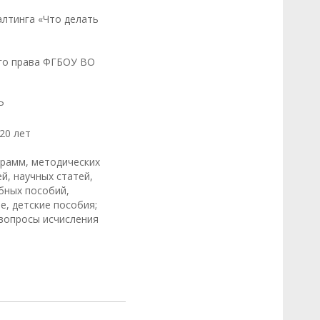
алтинга «Что делать
го права ФГБОУ ВО
Р
20 лет
грамм, методических
й, научных статей,
бных пособий,
, детские пособия;
 вопросы исчисления