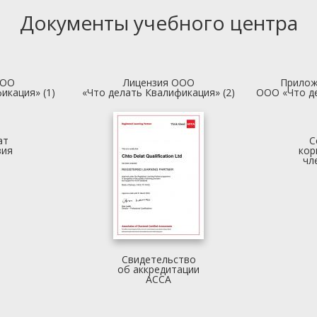
Документы учебного центра
ООО
Лицензия ООО
Прилож
икация» (1)
«Что делать Квалификация» (2)
ООО «Что д
ат
С
вия
кор
чл
Свидетельство
об аккредитации
АССА