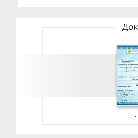
Док
5