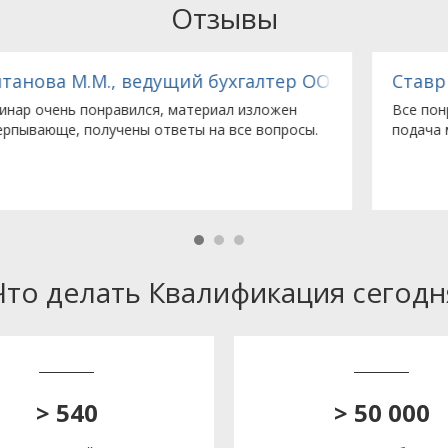
Отзывы
 «ТАКО»
Ставрианиди И.В., гл. бухгалтер ЗАО «МНП
Все понравилось. У лектора очень информативная
подача материала.
Что делать Квалификация сегодн
> 540
> 50 000