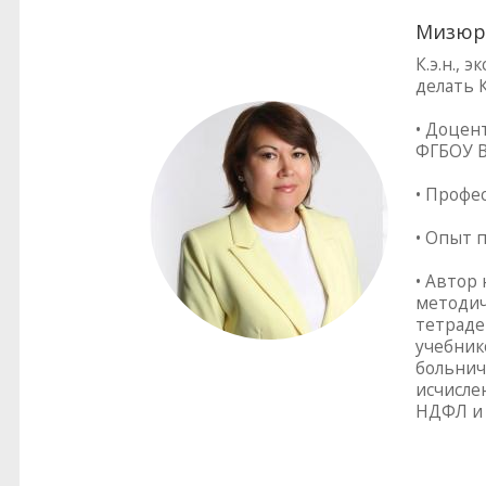
Мизюр
К.э.н.,
делать 
• Доцен
ФГБОУ В
• Профе
• Опыт 
• Автор
методич
тетраде
учебник
больнич
исчисле
НДФЛ и 