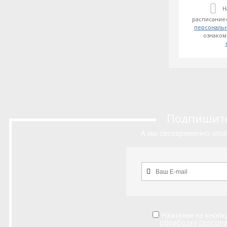
Н
расписание»
персональ
ознаком
Подпишитес
А мы своевременно опов
Нажимая на кнопку
обработку персон