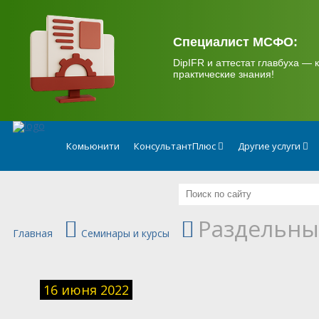
.
Специалист МСФО:
DipIFR и аттестат главбуха — к
практические знания!
Комьюнити
КонсультантПлюс
Другие услуги
Раздельны
Главная
Семинары и курсы
16 июня 2022