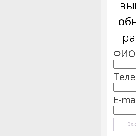
вы
об
ра
ФИО:
Теле
E-mai
Зак