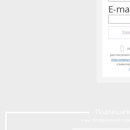
E-mai
Зак
Н
расписание»
персональ
ознаком
Подпишитес
А мы своевременно опов