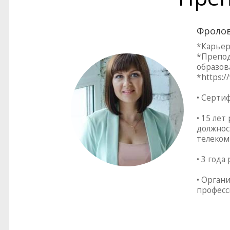
Фролов
*Карьер
*Препод
образов
*https:/
• Серти
• 15 лет
должнос
телеком
• 3 год
• Орган
професс