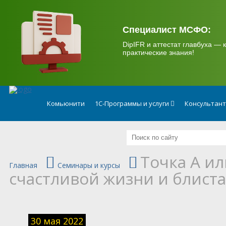
.
Специалист МСФО:
DipIFR и аттестат главбуха — к
практические знания!
Комьюнити
1С-Программы и услуги
Консультан
Точка А ил
Главная
Семинары и курсы
счастливой жизни и блист
30 мая 2022