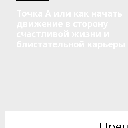
Точка А или как начать
движение в сторону
счастливой жизни и
блистательной карьеры
Преп