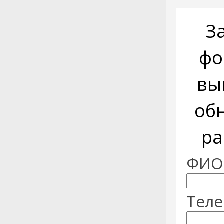
З
фо
вы
об
ра
ФИО:
Теле