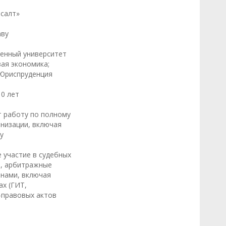
нсалт»
аву
венный университет
вая экономика;
 Юриспруденция
10 лет
т работу по полному
низации, включая
у
 участие в судебных
и, арбитражные
анами, включая
х (ГИТ,
-правовых актов