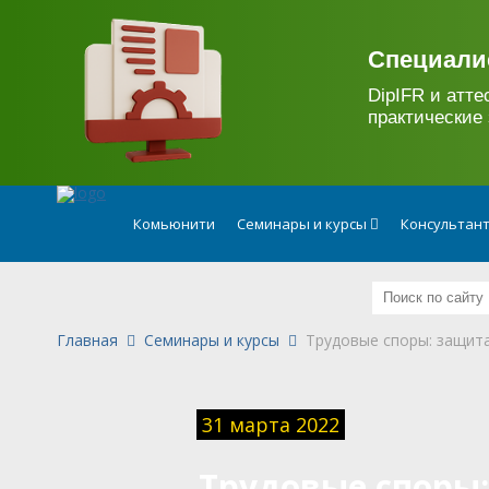
.
Специали
DipIFR и атте
практические 
Комьюнити
Семинары и курсы
Консультан
Главная
Семинары и курсы
Трудовые споры: защит
31 марта 2022
Трудовые споры: