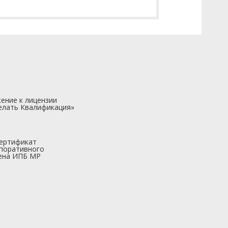
ение к лицензии
елать Квалификация»
ертификат
поративного
ена ИПБ МР