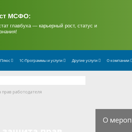
ст МСФО:
стат главбуха — карьерный рост, статус и
знания!
тПлюс
1С-Программы и услуги
Другие услуги
О компании
а прав работодателя
О мероп
 защита прав