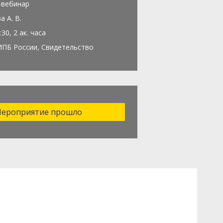
-вебинар
а А. В.
:30, 2 ак. часа
ИПБ России, Свидетельство
ероприятие прошло