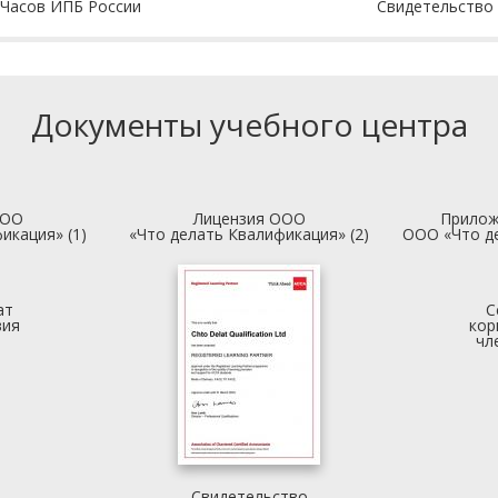
 Часов ИПБ России
Свидетельство
Документы учебного центра
ООО
Лицензия ООО
Прилож
икация» (1)
«Что делать Квалификация» (2)
ООО «Что д
ат
С
вия
кор
чл
Свидетельство