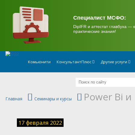
.
Специалист МСФО:
DipIFR и аттестат главбуха — к
практические знания!
Комьюнити
КонсультантПлюс
Другие услуги
Power Bi и
Главная
Семинары и курсы
17 февраля 2022