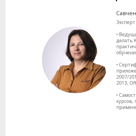
Савчен
Эксперт
• Ведущ
делать 
практич
обучени
• Серти
приложен
2007/201
2013, Of
• Самос
курсов,
применя