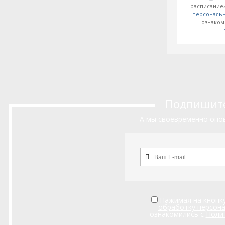
расписание»
персональ
ознаком
Подпишитес
А мы своевременно опов
Нажимая на кнопку
обработку персон
ознакомились с
Поли