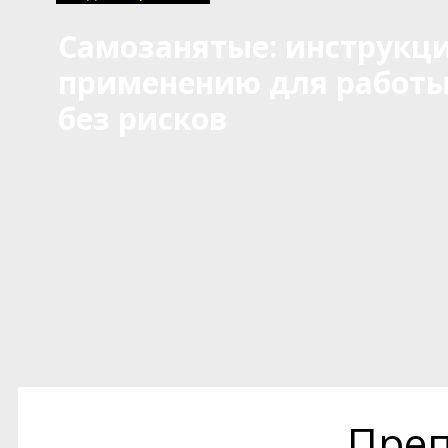
Самозанятые: инструкци
применению для работ
без рисков
Преп