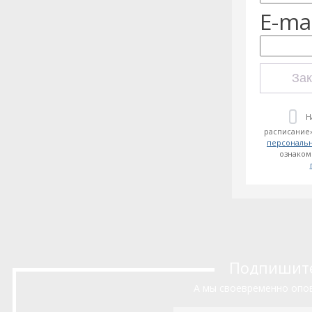
E-mai
Зак
Н
расписание»
персональ
ознаком
Подпишитес
А мы своевременно опов