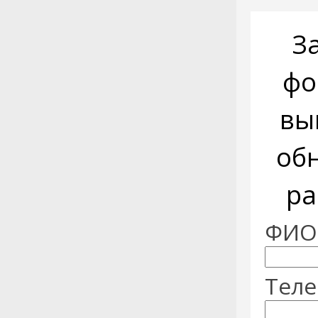
З
фо
вы
об
ра
ФИО:
Теле