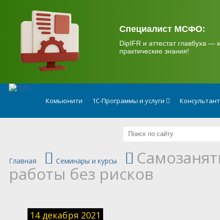
.
Специалист МСФО:
DipIFR и аттестат главбуха — к
практические знания!
Комьюнити
1С-Программы и услуги
Консультан
Самозанят
Главная
Семинары и курсы
работы без рисков
14 декабря 2021