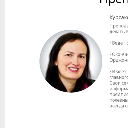
Курсак
Препода
делать К
• Ведёт
• Оконч
Орджони
• Имеет
главног
Свои се
информа
предпис
полезны
всегда 