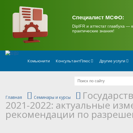
.
Специалист МСФО:
DipIFR и аттестат главбуха — к
практические знания!
Комьюнити
КонсультантПлюс
Другие услуги
Государст
Главная
Семинары и курсы
2021-2022: актуальные изм
рекомендации по разреше