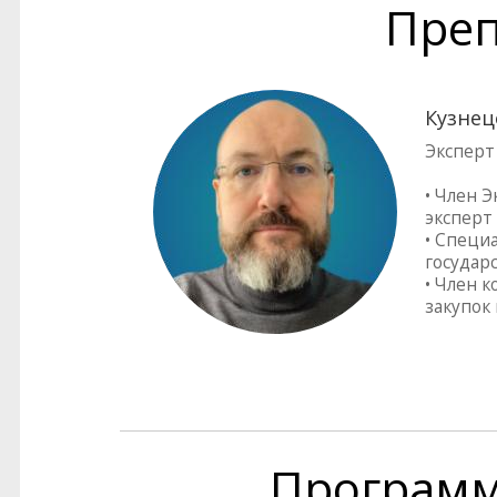
Преп
Кузнец
Эксперт
• Член 
эксперт
• Специ
государ
• Член 
закупок
Програм