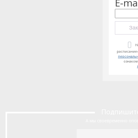
E-mai
Зак
Н
расписание»
персональ
ознаком
Подпишитес
А мы своевременно опов