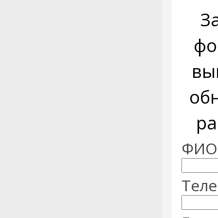
З
фо
вы
об
ра
ФИО:
Теле