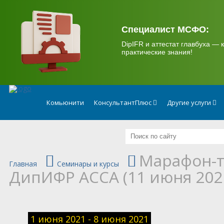
.
Специалист МСФО:
DipIFR и аттестат главбуха — к
практические знания!
Комьюнити
КонсультантПлюс
Другие услуги
Марафон-т
Главная
Семинары и курсы
ДипИФР АССА (11 июня 2021
1 июня 2021 - 8 июня 2021