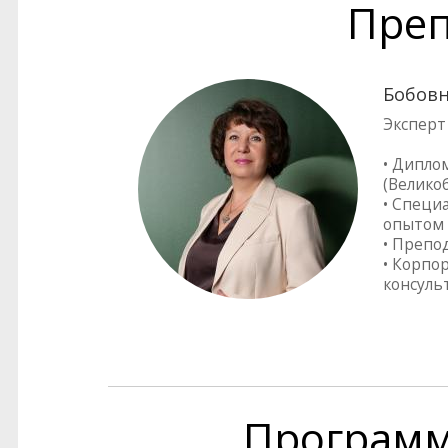
Преп
Бобовн
Эксперт
• Дипло
(Велико
• Специ
опытом 
• Препо
• Корпо
консуль
Програм