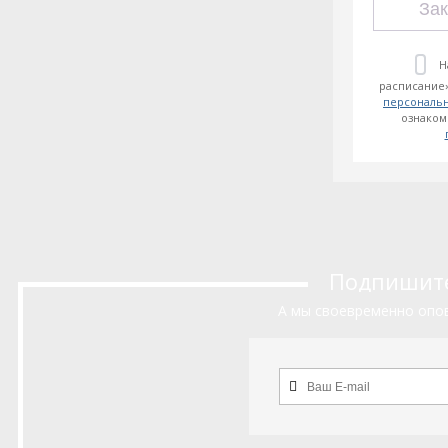
Зак
Н
расписание»
персональ
ознаком
Подпишитес
А мы своевременно опов