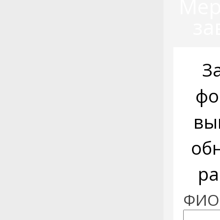
Мер
за
З
фо
вы
об
ра
ФИО: