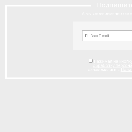
Подпишитес
А мы своевременно опов
Нажимая на кнопку
обработку персон
ознакомились с
Поли