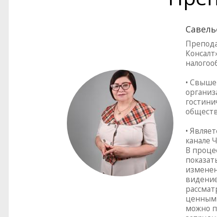
Савель
Препода
Консалт»
налогоо
• Свыше
организ
гостинич
обществ
• Являе
канале Ч
В проце
показат
изменен
видение
рассмат
ценным 
можно п