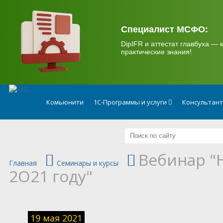
.
Специалист МСФО:
DipIFR и аттестат главбуха — к
практические знания!
Комьюнити
1С-Программы и услуги
Консультан
Вебинар "
Главная
Семинары и курсы
2О21 году"
19 мая 2021