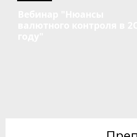
Вебинар "Нюансы
валютного контроля в 2
году"
Преп