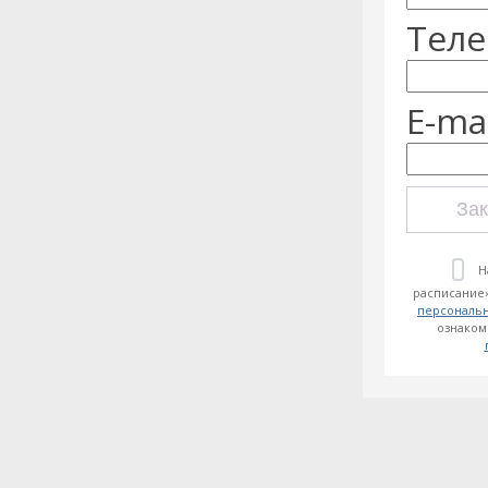
Теле
E-mai
Зак
Н
расписание»
персональ
ознаком